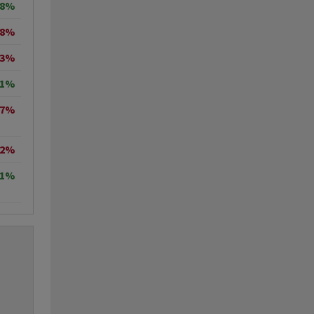
18%
68%
23%
31%
47%
42%
71%