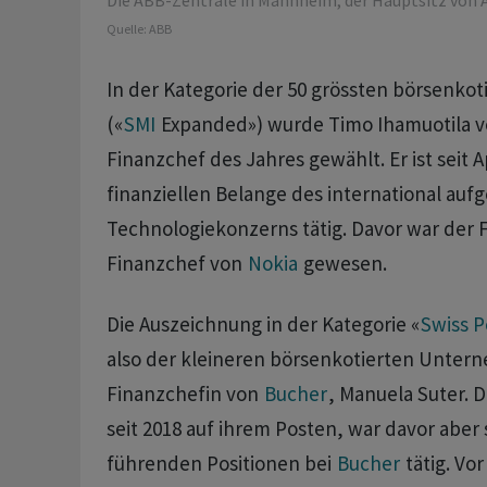
Die ABB-Zentrale in Mannheim, der Hauptsitz von 
Quelle:
ABB
In der Kategorie der 50 grössten börsenk
(«
SMI
Expanded») wurde Timo Ihamuotila 
Finanzchef des Jahres gewählt. Er ist seit Ap
finanziellen Belange des international aufg
Technologiekonzerns tätig. Davor war der
Finanzchef von
Nokia
gewesen.
Die Auszeichnung in der Kategorie «
Swiss 
also der kleineren börsenkotierten Unter
Finanzchefin von
Bucher
, Manuela Suter. D
seit 2018 auf ihrem Posten, war davor aber 
führenden Positionen bei
Bucher
tätig. Vo