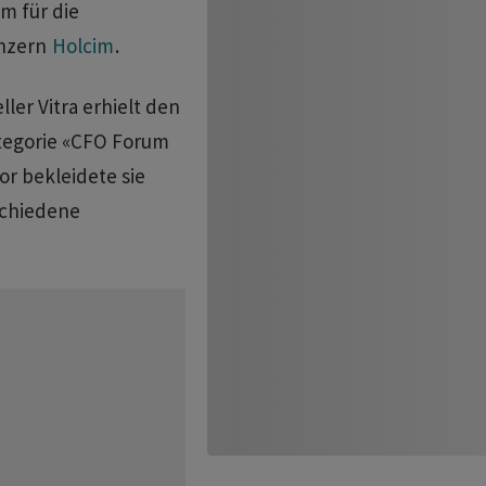
m für die
onzern
Holcim
.
er Vitra erhielt den
ategorie «CFO Forum
vor bekleidete sie
schiedene