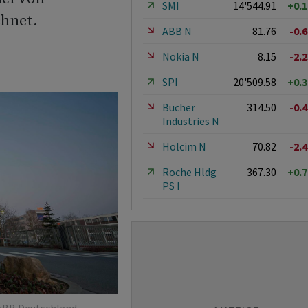
SMI
14'544.91
+0.
hnet.
ABB N
81.76
-0.
Nokia N
8.15
-2.
SPI
20'509.58
+0.
Bucher
314.50
-0.
Industries N
Holcim N
70.82
-2.
Roche Hldg
367.30
+0.
PS I