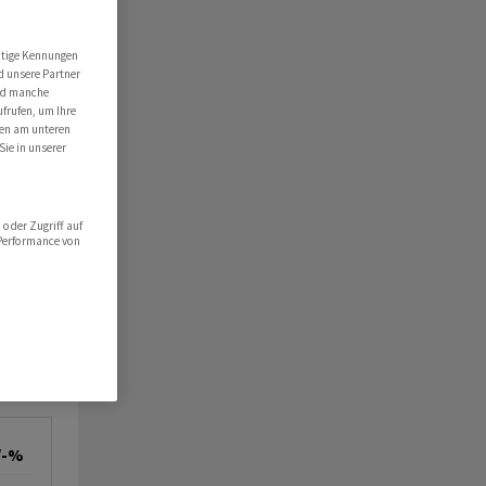
utige Kennungen
d unsere Partner
ind manche
ufrufen, um Ihre
ten am unteren
Sie in unserer
oder Zugriff auf
 Performance von
/-%