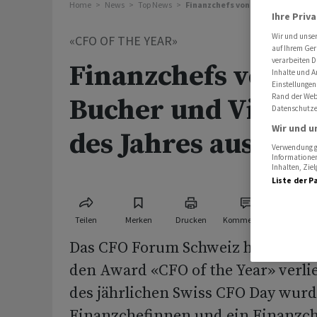
Home
News
Top News
Finanzchefs von ABB, Bucher und
Ihre Priv
Wir und unse
«CFO OF THE YEAR»
auf Ihrem Ger
verarbeiten D
Finanzchefs von A
Inhalte und A
Einstellungen
Rand der Webs
Bucher und Vitra a
Datenschutze
Wir und u
des Jahres ausgeze
Verwendung ge
Informationen
Inhalten, Zi
Liste der P
Teilen
Merken
Drucken
Kommentare
Das CFO Forum Schweiz hat zum v
den Award «CFO of the Year» verli
des jährlichen Swiss CFO Day wur
Finanzchefinnen und ein Finanzch