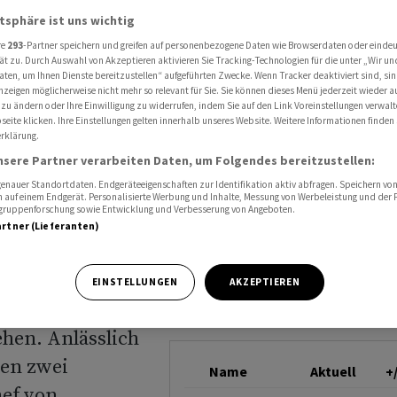
 Vitra als CFO des Jahres ausgezeichnet
atsphäre ist uns wichtig
SMI
re
293
-Partner speichern und greifen auf personenbezogene Daten wie Browserdaten oder einde
ät zu. Durch Auswahl von Akzeptieren aktivieren Sie Tracking-Technologien für die unter „Wir un
aten, um Ihnen Dienste bereitzustellen“ aufgeführten Zwecke. Wenn Tracker deaktiviert sind, s
BB,
nzeigen möglicherweise nicht mehr so relevant für Sie. Sie können dieses Menü jederzeit wieder a
 zu ändern oder Ihre Einwilligung zu widerrufen, indem Sie auf den Link Voreinstellungen verwal
eite klicken. Ihre Einstellungen gelten innerhalb unseres Website. Weitere Informationen finden 
ls CFO
rklärung.
nsere Partner verarbeiten Daten, um Folgendes bereitzustellen:
ichnet
nauer Standortdaten. Endgeräteeigenschaften zur Identifikation aktiv abfragen. Speichern von 
 auf einem Endgerät. Personalisierte Werbung und Inhalte, Messung von Werbeleistung und der
elgruppenforschung sowie Entwicklung und Verbesserung von Angeboten.
artner (Lieferanten)
EINSTELLUNGEN
AKZEPTIEREN
ierzehnten Mal
ehen. Anlässlich
den zwei
Name
Aktuell
+
ef von