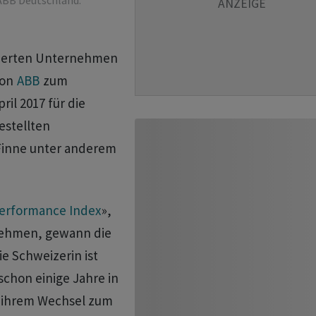
ABB Deutschland.
otierten Unternehmen
von
ABB
zum
ril 2017 für die
estellten
 Finne unter anderem
Performance Index
»,
nehmen, gewann die
ie Schweizerin ist
schon einige Jahre in
r ihrem Wechsel zum