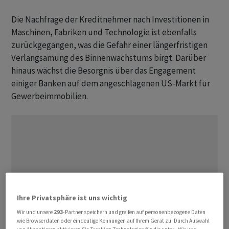
Die Nachfrage der Kreditnehmer nach Investitionen in
Maschinen, Fabriken und Technologie ist ebenfalls
zurückgegangen, was die Gefahr einer längerfristigen
Verlangsamung des Binnenwachstums birgt. Darüber
hinaus wächst die Besorgnis über das Engagement
einiger Banken auf dem angeschlagenen US-Markt für
Gewerbeimmobilien.
Ihre Privatsphäre ist uns wichtig
Wir und unsere
293
-Partner speichern und greifen auf personenbezogene Daten
wie Browserdaten oder eindeutige Kennungen auf Ihrem Gerät zu. Durch Auswahl