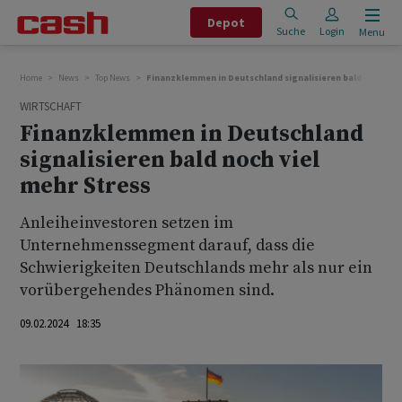
Depot
Suche
Login
Menu
Home
News
Top News
Finanzklemmen in Deutschland signalisieren bald noch viel
WIRTSCHAFT
Finanzklemmen in Deutschland
signalisieren bald noch viel
mehr Stress
Anleiheinvestoren setzen im
Unternehmenssegment darauf, dass die
Schwierigkeiten Deutschlands mehr als nur ein
vorübergehendes Phänomen sind.
09.02.2024 18:35