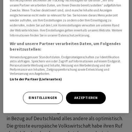
von Akzeptieren aktivieren Sie Tracking-Technologien für die unter „Wir und
unsere Partner verarbeiten Daten, um Ihnen Dienste bereitzustellen“ aufgeführten
Zwecke. Wenn Tracker deaktiviert sind, sind manche Inhalte und Anzeigen
möglicherweise nicht mehr so relevant für Sie. Sie können dieses Menü jederzeit
wieder aufrufen, um Ihre Einstellungen zu ändern oder Ihre Einwilligung zu
Stimmen zur Situation
widerrufen, indem Sie auf den Link Voreinstellungen verwalten am unteren Rand
der Webseite klicken. Ihre Einstellungen gelten innerhalb unseres Website. Weitere
Informationen finden Sie in unserer Datenschutzerklärung.
«Deutschland ist wirklich in Schwierigkeiten», sagt Brian
Wir und unsere Partner verarbeiten Daten, um Folgendes
Mangwiro, ein Fondsmanager bei Baring Investment
bereitzustellen:
Services. «Alle grossen produzierenden
Verwendung genauer Standortdaten. Endgeräteeigenschaften zur Identifikation
Volkswirtschaften verlangsamen sich, aber in
aktiv abfragen. Speichern von oder Zugriff auf Informationen auf einem Endgerät.
Personalisierte Werbung und Inhalte, Messung von Werbeleistung und der
Deutschland wird dies durch höhere Energiekosten
Performance von Inhalten, Zielgruppenforschung sowie Entwicklung und
Verbesserung von Angeboten.
noch verstärkt. Auch im Automobilsektor gibt es
Liste der Partner (Lieferanten)
aufgrund der Konkurrenz aus China
Herausforderungen.»
EINSTELLUNGEN
AKZEPTIEREN
Beim Weltwirtschaftsforum in Davos im vergangenen
Monat war die Stimmung unter den Wirtschaftsführern
in Bezug auf Deutschland alles andere als optimistisch.
Die grösste europäische Volkswirtschaft habe ihren Ruf