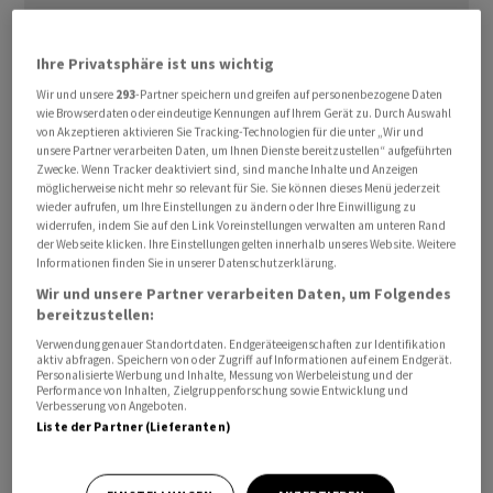
Ihre Privatsphäre ist uns wichtig
Wir und unsere
293
-Partner speichern und greifen auf personenbezogene Daten
wie Browserdaten oder eindeutige Kennungen auf Ihrem Gerät zu. Durch Auswahl
Laut dem WTW Pension Index konnte damit der
von Akzeptieren aktivieren Sie Tracking-Technologien für die unter „Wir und
schlechte Jahresstart kompensiert werden.
unsere Partner verarbeiten Daten, um Ihnen Dienste bereitzustellen“ aufgeführten
Zwecke. Wenn Tracker deaktiviert sind, sind manche Inhalte und Anzeigen
Haupttreiber der Erholung war laut einer Mitteilung
möglicherweise nicht mehr so relevant für Sie. Sie können dieses Menü jederzeit
vom Donnerstag die starke Anlageperformance. Zudem
wieder aufrufen, um Ihre Einstellungen zu ändern oder Ihre Einwilligung zu
widerrufen, indem Sie auf den Link Voreinstellungen verwalten am unteren Rand
seien zeitgleich die Pensionsverpflichtungen
der Webseite klicken. Ihre Einstellungen gelten innerhalb unseres Website. Weitere
weitgehend stabil geblieben.
Informationen finden Sie in unserer Datenschutzerklärung.
Wir und unsere Partner verarbeiten Daten, um Folgendes
Konkret stieg der WTW Pension Index im zweiten
bereitzustellen:
Quartal 2026 um mehr als 6 Prozent von 123,5 Prozent
Verwendung genauer Standortdaten. Endgeräteeigenschaften zur Identifikation
aktiv abfragen. Speichern von oder Zugriff auf Informationen auf einem Endgerät.
auf 130,2 Prozent. Dies entspreche einer «signifikanten
Personalisierte Werbung und Inhalte, Messung von Werbeleistung und der
Performance von Inhalten, Zielgruppenforschung sowie Entwicklung und
Verbesserung» der Pensionsbilanzen der Unternehmen.
Verbesserung von Angeboten.
Liste der Partner (Lieferanten)
Der Pensionskassenindex stellt die quartalsweise
Entwicklung des sogenannten Ausfinanzierungsgrads