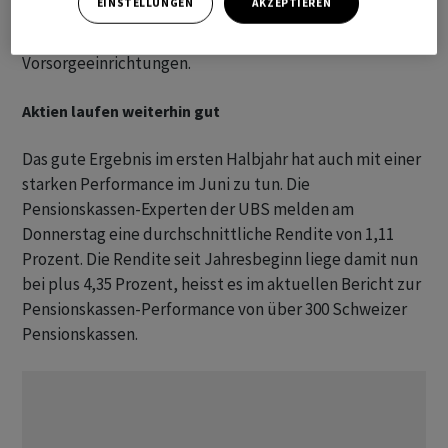
EINSTELLUNGEN
AKZEPTIEREN
dar und ist eine alternative Bewertung zum ansonsten
meist verwendeten Deckungsgrad der Schweizer
Vorsorgeeinrichtungen.
Aktien laufen weiterhin gut
Das gute Ergebnis im ersten Halbjahr hat auch mit einer
starken Performance im Juni zu tun. Die
Pensionskassen-Experten der UBS melden am
Donnerstag eine durchschnittliche Rendite von 1,11
Prozent. Die Rendite seit Jahresbeginn liege damit nun
bei plus 4,35 Prozent, heisst es im aktuellen Bericht zur
Pensionskassen-Performance von über 300 Schweizer
Pensionskassen.