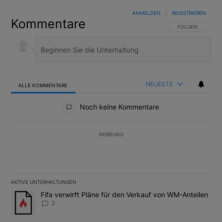
ANMELDEN
|
REGISTRIEREN
Kommentare
FOLGE DIESER U
FOLGEN
NEUESTE
ALLE KOMMENTARE
Alle Kommentare
Noch keine Kommentare
WERBUNG
AKTIVE UNTERHALTUNGEN
Das Folgende ist eine Liste der am meisten kommentierten Artikel
Ein Trendartikel mit dem Titel "Fifa verwirft Pläne für den Verk
Fifa verwirft Pläne für den Verkauf von WM-Anteilen
2