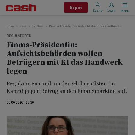
Depot
Suche
Login
Menu
Home
News
Top News
Finma-Präsidentin: Aufsichtsbehörden wollen Betrügern m
REGULATOREN
Finma-Präsidentin:
Aufsichtsbehörden wollen
Betrügern mit KI das Handwerk
legen
Regulatoren rund um den Globus rüsten im
Kampf gegen Betrug an den Finanzmärkten auf.
26.06.2026 13:30