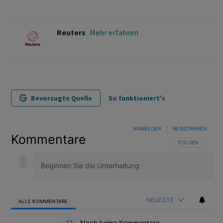
Reuters
Mehr erfahren
Bevorzugte Quelle
So funktioniert's
ANMELDEN
|
REGISTRIEREN
Kommentare
FOLGE DIESER U
FOLGEN
NEUESTE
ALLE KOMMENTARE
Alle Kommentare
Noch keine Kommentare