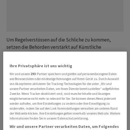
Um Regelverstössen auf die Schliche zu kommen,
setzen die Behörden verstärkt ‌auf ⁠Künstliche
Intelligenz (KI), erklärte die Präsidentin der Schweizer
Finanzmarktaufsicht Finma, Marlene Amstad. Gemäss
Ihre Privatsphäre ist uns wichtig
der internationalen Polizeiorganisation ⁠Interpol
Wir und unsere
293
-Partner speichern und greifen auf personenbezogene Daten
ermögliche KI eine «Industrialisierung von Betrug». Nur
wie Browserdaten oder eindeutige Kennungen auf Ihrem Gerät zu. Durch Auswahl
mit den richtigen technischen Werkzeugen könnten die
von Akzeptieren aktivieren Sie Tracking-Technologien für die unter „Wir und
unsere Partner verarbeiten Daten, um Ihnen Dienste bereitzustellen“ aufgeführten
Aufseher gegensteuern. Die Banken setzten ‌KI schon
Zwecke. Wenn Tracker deaktiviert sind, sind manche Inhalte und Anzeigen
seit Jahren ein. «Die eigentliche Revolution findet
möglicherweise nicht mehr so relevant für Sie. Sie können dieses Menü jederzeit
wieder aufrufen, um Ihre Einstellungen zu ändern oder Ihre Einwilligung zu
zunehmend auch ‌auf der Seite der Aufsichtsbehörden
widerrufen, indem Sie auf den Link Voreinstellungen verwalten am unteren Rand
statt», so Amstad ​zur Nachrichtenagentur Reuters. Die
der Webseite klicken. Ihre Einstellungen gelten innerhalb unseres Website. Weitere
Informationen finden Sie in unserer Datenschutzerklärung.
Finma sei etwa dabei, KI-Anwendungen zu entwickeln,
um Insiderhandel aufzudecken und zu verhindern.
Wir und unsere Partner verarbeiten Daten, um Folgendes