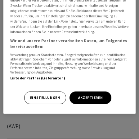
unsere Partner verarbeiten Daten, um Ihnen Dienste bereitzustellen“ aufgeführten
Zwecke. Wenn Tracker deaktiviert sind, sind manche Inhalte und Anzeigen
möglicherweise nicht mehr so relevant für Sie. Sie können dieses Menü jederzeit
wieder aufrufen, um Ihre Einstellungen zu ändern oder Ihre Einwilligung zu
widerrufen, indem Sie auf den Link Voreinstellungen verwalten am unteren Rand
der Webseite klicken. Ihre Einstellungen gelten innerhalb unseres Website. Weitere
Informationen finden Sie in unserer Datenschutzerklärung.
Er wolle sich beruflich neu orientieren, wird der Schritt
Wir und unsere Partner verarbeiten Daten, um Folgendes
begründet. Keller war seit Februar 2024 Mitglied des
bereitzustellen:
Gremiums. Er habe der Behörde mit seinem Know-how
Verwendung genauer Standortdaten. Endgeräteeigenschaften zur Identifikation
im Bereich der Digitalisierung und der Anwendung
aktiv abfragen. Speichern von oder Zugriff auf Informationen auf einem Endgerät.
Personalisierte Werbung und Inhalte, Messung von Werbeleistung und der
neuer Technologien in den knapp anderthalb Jahren
Performance von Inhalten, Zielgruppenforschung sowie Entwicklung und
wichtige Impulse vermittelt, so das Communiqué.
Verbesserung von Angeboten.
Liste der Partner (Lieferanten)
Der Verwaltungsrat der Finma besteht nach dem
Rücktritt noch aus acht Personen. Damit wird die
EINSTELLUNGEN
AKZEPTIEREN
Vorgabe, dass es sieben bis neun Mitglieder sein
müssen, weiterhin erfüllt.
(AWP)