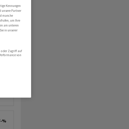
utige Kennungen
d unsere Partner
ind manche
ufrufen, um Ihre
ten am unteren
Sie in unserer
oder Zugriff auf
 Performance von
/-%