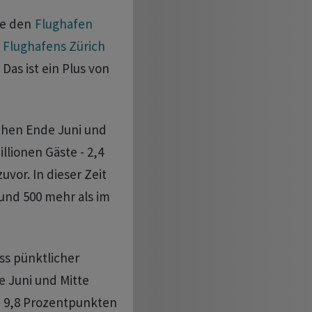
re den
Flughafen
s
Flughafens Zürich
as ist ein Plus von
schen Ende Juni und
llionen Gäste - 2,4
or. In dieser Zeit
 rund 500 mehr als im
ss pünktlicher
e Juni und Mitte
on 9,8 Prozentpunkten