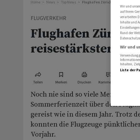
Home
News
Top News
Flughafen Zürich: bisher reises
Wir und unse
auf Ihrem Ger
FLUGVERKEHR
verarbeiten D
Inhalte und A
Einstellungen
Flughafen Zürich: 
Rand der Webs
Datenschutze
reisestärkster So
Wir und u
Verwendung ge
Informationen
Inhalten, Zi
Liste der P
Teilen
Merken
Drucken
Kommentare
Noch nie sind so viele Menschen 
Sommerferienzeit über den Flugha
gereist wie in diesem Jahr. Trotz 
konnten die Flugzeuge pünktlicher 
Vorjahr.