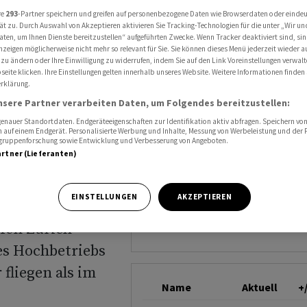
tärkster Sommer
re
293
-Partner speichern und greifen auf personenbezogene Daten wie Browserdaten oder einde
FLUGHAFEN ZÜRICH
ät zu. Durch Auswahl von Akzeptieren aktivieren Sie Tracking-Technologien für die unter „Wir un
aten, um Ihnen Dienste bereitzustellen“ aufgeführten Zwecke. Wenn Tracker deaktiviert sind, s
nzeigen möglicherweise nicht mehr so relevant für Sie. Sie können dieses Menü jederzeit wieder a
 zu ändern oder Ihre Einwilligung zu widerrufen, indem Sie auf den Link Voreinstellungen verwal
bisher
eite klicken. Ihre Einstellungen gelten innerhalb unseres Website. Weitere Informationen finden 
rklärung.
mmer
nsere Partner verarbeiten Daten, um Folgendes bereitzustellen:
nauer Standortdaten. Endgeräteeigenschaften zur Identifikation aktiv abfragen. Speichern von 
 auf einem Endgerät. Personalisierte Werbung und Inhalte, Messung von Werbeleistung und der
elgruppenforschung sowie Entwicklung und Verbesserung von Angeboten.
artner (Lieferanten)
EINSTELLUNGEN
AKZEPTIEREN
während der
fen Zürich
des Hochbetriebs
fliegen als im
Name
Aktuell
+