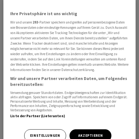
Ihre Privatsphäre ist uns wichtig
Wir und unsere
293
-Partner speichern und greifen auf personenbezogene Daten
wie Browserdaten oder eindeutige Kennungen auf Ihrem Gerät zu. Durch Auswahl
Mit dem ersten Linienflug von Indigo aus Lucknow sei
von Akzeptieren aktivieren Sie Tracking-Technologien für die unter „Wir und
unsere Partner verarbeiten Daten, um Ihnen Dienste bereitzustellen“ aufgeführten
der reguläre Passagierbetrieb gestartet worden, teilte
Zwecke. Wenn Tracker deaktiviert sind, sind manche Inhalte und Anzeigen
Flughafen Zürich
am Montag mit. In den kommenden
möglicherweise nicht mehr so relevant für Sie. Sie können dieses Menü jederzeit
wieder aufrufen, um Ihre Einstellungen zu ändern oder Ihre Einwilligung zu
Monaten soll der Flugbetrieb mit weiteren Airlines
widerrufen, indem Sie auf den Link Voreinstellungen verwalten am unteren Rand
schrittweise ausgebaut werden.
der Webseite klicken. Ihre Einstellungen gelten innerhalb unseres Website. Weitere
Informationen finden Sie in unserer Datenschutzerklärung.
Wir und unsere Partner verarbeiten Daten, um Folgendes
Der Hochlauf erfolge allerdings in einem
bereitzustellen:
anspruchsvollen Umfeld, heisst es weiter. So würden
Verwendung genauer Standortdaten. Endgeräteeigenschaften zur Identifikation
seit März 2026 der Nahost-Konflikt,
aktiv abfragen. Speichern von oder Zugriff auf Informationen auf einem Endgerät.
Personalisierte Werbung und Inhalte, Messung von Werbeleistung und der
Luftraumsperrungen, gestiegene Treibstoffkosten und
Performance von Inhalten, Zielgruppenforschung sowie Entwicklung und
Kapazitätsanpassungen den globalen Luftverkehr
Verbesserung von Angeboten.
Liste der Partner (Lieferanten)
belasten. Dies wirke sich auch auf die Einführung neuer
Strecken und Frequenzen am Standort Noida aus.
EINSTELLUNGEN
AKZEPTIEREN