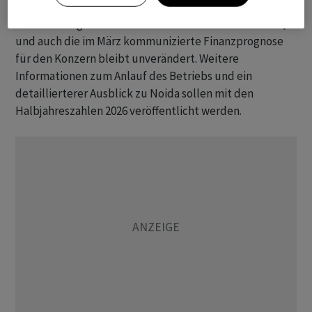
Der
Flughafen Zürich
hält dennoch an seiner positiven
Einschätzung des indischen Luftverkehrsmarktes fest,
und auch die im März kommunizierte Finanzprognose
für den Konzern bleibt unverändert. Weitere
Informationen zum Anlauf des Betriebs und ein
detaillierterer Ausblick zu Noida sollen mit den
Halbjahreszahlen 2026 veröffentlicht werden.