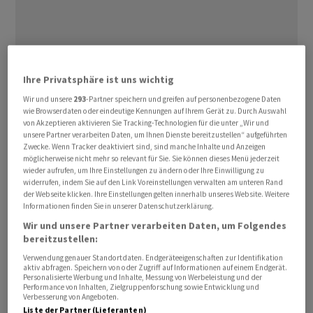
Der hohe
Ölpreis
infolge des Iran-Kriegs verschafft der
Ihre Privatsphäre ist uns wichtig
russischen Regierung eine Atempause bei der
Wir und unsere
293
-Partner speichern und greifen auf personenbezogene Daten
wie Browserdaten oder eindeutige Kennungen auf Ihrem Gerät zu. Durch Auswahl
geplanten ‌Stärkung ⁠der Finanzreserven. Die Pläne,
von Akzeptieren aktivieren Sie Tracking-Technologien für die unter „Wir und
mehr Geld in den Nationalen ⁠Wohlstandsfonds zu
unsere Partner verarbeiten Daten, um Ihnen Dienste bereitzustellen“ aufgeführten
leiten, werden verschoben, wie drei mit den Vorgängen
Zwecke. Wenn Tracker deaktiviert sind, sind manche Inhalte und Anzeigen
möglicherweise nicht mehr so relevant für Sie. Sie können dieses Menü jederzeit
vertraute Personen ‌der Nachrichtenagentur Reuters
wieder aufrufen, um Ihre Einstellungen zu ändern oder Ihre Einwilligung zu
sagten. Kreml-Sprecher Dmitri ‌Peskow sagte am
widerrufen, indem Sie auf den Link Voreinstellungen verwalten am unteren Rand
der Webseite klicken. Ihre Einstellungen gelten innerhalb unseres Website. Weitere
Dienstag dazu, die ​Regierung erörtere diese Fragen in
Informationen finden Sie in unserer Datenschutzerklärung.
den laufenden Wirtschaftssitzungen. An
Wir und unsere Partner verarbeiten Daten, um Folgendes
Entscheidungen werde noch gearbeitet.
bereitzustellen:
Verwendung genauer Standortdaten. Endgeräteeigenschaften zur Identifikation
aktiv abfragen. Speichern von oder Zugriff auf Informationen auf einem Endgerät.
Hintergrund sind die unerwartet hohen Einnahmen aus
Personalisierte Werbung und Inhalte, Messung von Werbeleistung und der
dem
Öl
- und Gasgeschäft. Der Ölpreis ist seit Beginn ‌des
Performance von Inhalten, Zielgruppenforschung sowie Entwicklung und
Verbesserung von Angeboten.
Kriegs im Iran Ende Februar von rund 70 auf mehr als 100
Liste der Partner (Lieferanten)