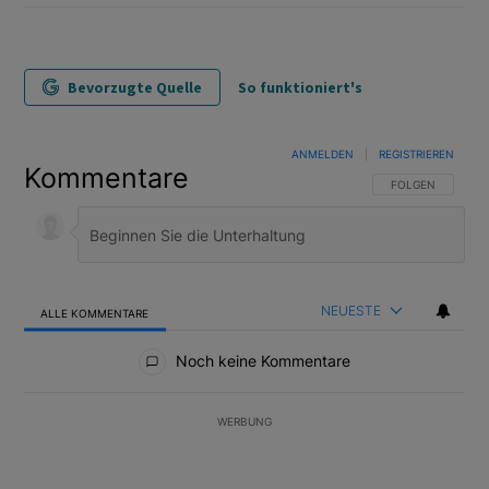
Bevorzugte Quelle
So funktioniert's
ANMELDEN
|
REGISTRIEREN
Kommentare
FOLGE DIESER U
FOLGEN
NEUESTE
ALLE KOMMENTARE
Alle Kommentare
Noch keine Kommentare
WERBUNG