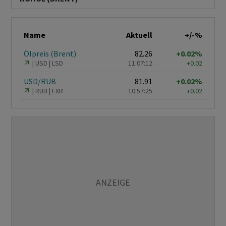
Name
Aktuell
+/-%
Ölpreis (Brent)
82.26
+0.02%
USD
LSD
11:07:12
+0.02
USD/RUB
81.91
+0.02%
RUB
FXR
10:57:25
+0.02