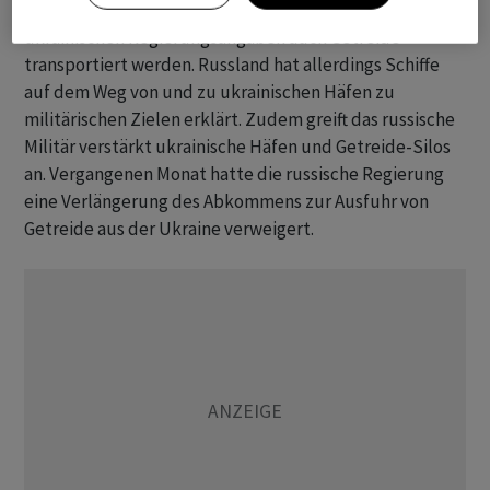
das Land verlassen können. Über den Korridor soll nach
ukrainischen Regierungsangaben auch Getreide
transportiert werden. Russland hat allerdings Schiffe
auf dem Weg von und zu ukrainischen Häfen zu
militärischen Zielen erklärt. Zudem greift das russische
Militär verstärkt ukrainische Häfen und Getreide-Silos
an. Vergangenen Monat hatte die russische Regierung
eine Verlängerung des Abkommens zur Ausfuhr von
Getreide aus der Ukraine verweigert.