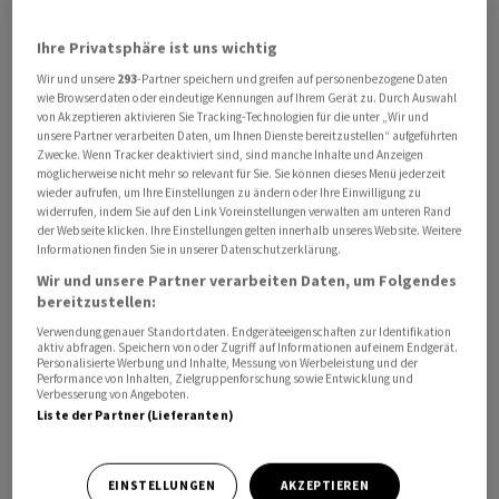
Ihre Privatsphäre ist uns wichtig
Wir und unsere
293
-Partner speichern und greifen auf personenbezogene Daten
wie Browserdaten oder eindeutige Kennungen auf Ihrem Gerät zu. Durch Auswahl
von Akzeptieren aktivieren Sie Tracking-Technologien für die unter „Wir und
unsere Partner verarbeiten Daten, um Ihnen Dienste bereitzustellen“ aufgeführten
Zwecke. Wenn Tracker deaktiviert sind, sind manche Inhalte und Anzeigen
Der Frachter soll durch den von der Regierung in Kiew
möglicherweise nicht mehr so relevant für Sie. Sie können dieses Menü jederzeit
wieder aufrufen, um Ihre Einstellungen zu ändern oder Ihre Einwilligung zu
eingerichteten "humanitären Korridor" fahren. Die
widerrufen, indem Sie auf den Link Voreinstellungen verwalten am unteren Rand
"Josef Schulte" habe seit dem 23. Februar 2022 - einen
der Webseite klicken. Ihre Einstellungen gelten innerhalb unseres Website. Weitere
Informationen finden Sie in unserer Datenschutzerklärung.
Tag vor Beginn der russischen Invasion - in der
Wir und unsere Partner verarbeiten Daten, um Folgendes
ukrainischen Hafenstadt festgesessen und gehöre einer
bereitzustellen:
chinesischen Bank und der Hamburger Firma Bernhard
Verwendung genauer Standortdaten. Endgeräteeigenschaften zur Identifikation
Schulte, teilte das Unternehmen mit. Das Schiff werde
aktiv abfragen. Speichern von oder Zugriff auf Informationen auf einem Endgerät.
Personalisierte Werbung und Inhalte, Messung von Werbeleistung und der
durch Hoheitsgewässer der Ukraine, Rumäniens und
Performance von Inhalten, Zielgruppenforschung sowie Entwicklung und
Verbesserung von Angeboten.
der Türkei mit Ziel Istanbul fahren.
Liste der Partner (Lieferanten)
Durch den "humanitären Korridor" sollen Frachtschiffe,
die seit Kriegsbeginn in ukrainischen Häfen festsitzen,
EINSTELLUNGEN
AKZEPTIEREN