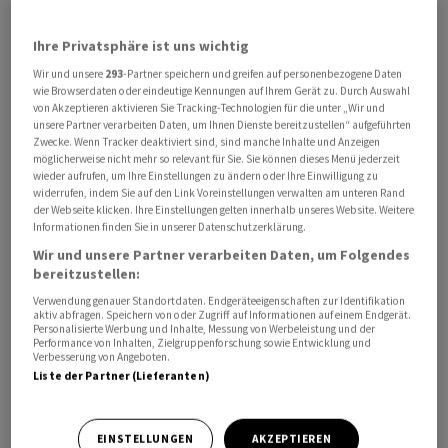
Ihre Privatsphäre ist uns wichtig
Wir und unsere
293
-Partner speichern und greifen auf personenbezogene Daten
wie Browserdaten oder eindeutige Kennungen auf Ihrem Gerät zu. Durch Auswahl
von Akzeptieren aktivieren Sie Tracking-Technologien für die unter „Wir und
Der französische Wirtschafts- und Finanzminister Bruno
unsere Partner verarbeiten Daten, um Ihnen Dienste bereitzustellen“ aufgeführten
Le Maire kündigte am Sonntag an, er werde die EU-
Zwecke. Wenn Tracker deaktiviert sind, sind manche Inhalte und Anzeigen
möglicherweise nicht mehr so relevant für Sie. Sie können dieses Menü jederzeit
Kommission auffordern, Germanium und Gallium in den
wieder aufrufen, um Ihre Einstellungen zu ändern oder Ihre Einwilligung zu
Katalog der Rohstoffe aufzunehmen, bei denen die EU
widerrufen, indem Sie auf den Link Voreinstellungen verwalten am unteren Rand
der Webseite klicken. Ihre Einstellungen gelten innerhalb unseres Website. Weitere
Selbstversorger sein sollte. "Ziehen wir es vor, diese
Informationen finden Sie in unserer Datenschutzerklärung.
Produkte aus China zu importieren, wo sie unter
Wir und unsere Partner verarbeiten Daten, um Folgendes
schlechten ökologischen Bedingungen hergestellt
bereitzustellen:
werden, oder im eigenen Land mit besseren
Verwendung genauer Standortdaten. Endgeräteeigenschaften zur Identifikation
ökologischen Standards?", sagte Le Maire dem
aktiv abfragen. Speichern von oder Zugriff auf Informationen auf einem Endgerät.
Personalisierte Werbung und Inhalte, Messung von Werbeleistung und der
Fernsehsender LCI. Er fügte hinzu, dass er die zweite
Performance von Inhalten, Zielgruppenforschung sowie Entwicklung und
Verbesserung von Angeboten.
Option bevorzuge.
Liste der Partner (Lieferanten)
Westliche Autohersteller und Maschinenbauer bereiten
sich mittlerweile auf chinesische
EINSTELLUNGEN
AKZEPTIEREN