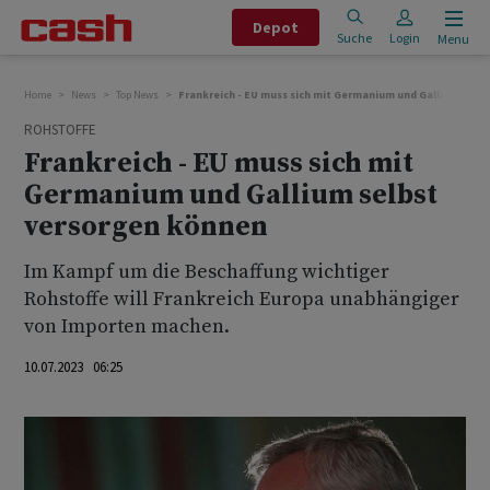
Depot
Suche
Login
Menu
Home
News
Top News
Frankreich - EU muss sich mit Germanium und Gallium selb
ROHSTOFFE
Frankreich - EU muss sich mit
Germanium und Gallium selbst
versorgen können
Im Kampf um die Beschaffung wichtiger
Rohstoffe will Frankreich Europa unabhängiger
von Importen machen.
10.07.2023 06:25