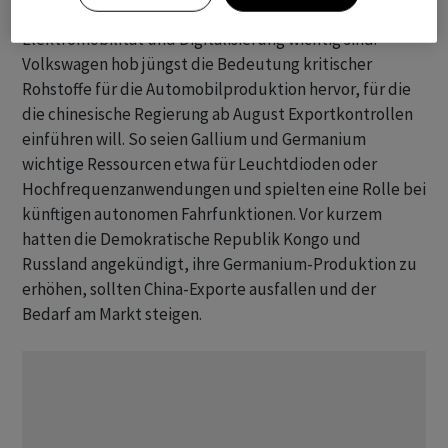
Exportbeschränkungen für Rohstoffe vor, die für die
Elektromobilität und Digitalisierung wichtig sind.
Volkswagen hob jüngst die Bedeutung kritischer
Rohstoffe für die Automobilproduktion hervor, für die
die chinesische Regierung ab August Exportkontrollen
einführen will. So seien Gallium und Germanium
wichtige Ressourcen etwa für Leuchtdioden oder
Hochfrequenzanwendungen und spielten eine Rolle bei
künftigen autonomen Fahrfunktionen. Vor kurzem
hatten die Demokratische Republik Kongo und
Russland angekündigt, ihre Germanium-Produktion zu
erhöhen, sollten China-Exporte ausfallen und der
Bedarf am Markt steigen.