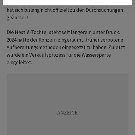
vollständig mit den Behörden. Die Staatsanwaltschaft
hat sich bislang nicht offiziell zu den Durchsuchungen
geäussert.
Die Nestlé-Tochter steht seit längerem unter Druck.
2024 hatte der Konzern eingeräumt, früher verbotene
Aufbereitungsmethoden eingesetzt zu haben. Zuletzt
wurde ein Verkaufsprozess für die Wassersparte
eingeleitet.