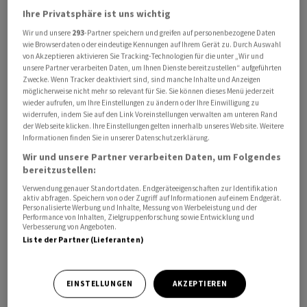
Ihre Privatsphäre ist uns wichtig
Wir und unsere
293
-Partner speichern und greifen auf personenbezogene Daten
wie Browserdaten oder eindeutige Kennungen auf Ihrem Gerät zu. Durch Auswahl
von Akzeptieren aktivieren Sie Tracking-Technologien für die unter „Wir und
unsere Partner verarbeiten Daten, um Ihnen Dienste bereitzustellen“ aufgeführten
Zwecke. Wenn Tracker deaktiviert sind, sind manche Inhalte und Anzeigen
Betroffen sind laut Radio France die Perrier-Anlage in
möglicherweise nicht mehr so relevant für Sie. Sie können dieses Menü jederzeit
wieder aufrufen, um Ihre Einstellungen zu ändern oder Ihre Einwilligung zu
Vergèze sowie ein Labor in Vittel.
widerrufen, indem Sie auf den Link Voreinstellungen verwalten am unteren Rand
der Webseite klicken. Ihre Einstellungen gelten innerhalb unseres Website. Weitere
Informationen finden Sie in unserer Datenschutzerklärung.
Nach Angaben der Ermittlungsredaktion von Radio
Wir und unsere Partner verarbeiten Daten, um Folgendes
France waren rund 40 Beamte der
bereitzustellen:
Betrugsbekämpfungsbehörde im Einsatz. Die
Verwendung genauer Standortdaten. Endgeräteeigenschaften zur Identifikation
Massnahmen stehen im Zusammenhang mit einem
aktiv abfragen. Speichern von oder Zugriff auf Informationen auf einem Endgerät.
Personalisierte Werbung und Inhalte, Messung von Werbeleistung und der
Ermittlungsverfahren der Pariser Staatsanwaltschaft
Performance von Inhalten, Zielgruppenforschung sowie Entwicklung und
nach einer Anzeige der NGO Foodwatch wegen
Verbesserung von Angeboten.
Liste der Partner (Lieferanten)
mutmasslichen Betrugs.
Nestlé Waters bestätigte gegenüber Radio France die
EINSTELLUNGEN
AKZEPTIEREN
laufenden Kontrollen und erklärte, man kooperiere