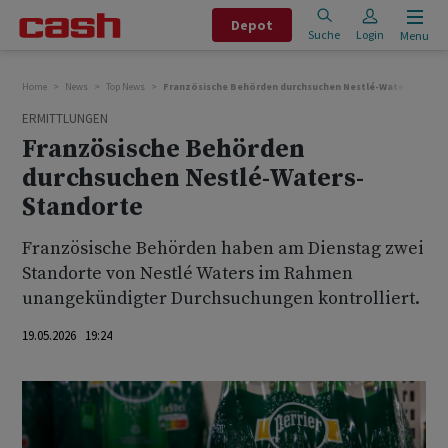
Depot
Suche
Login
Menu
Home
News
Top News
Französische Behörden durchsuchen Nestlé-Waters-Stand
ERMITTLUNGEN
Französische Behörden
durchsuchen Nestlé-Waters-
Standorte
Französische Behörden haben am Dienstag zwei
Standorte von Nestlé Waters im Rahmen
unangekündigter Durchsuchungen kontrolliert.
19.05.2026 19:24