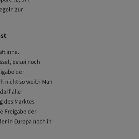
egeln zur
ost
ft inne.
ssel, es sei noch
eigabe der
h nicht so weit.» Man
darf alle
g des Marktes
e Freigabe der
der in Europa noch in