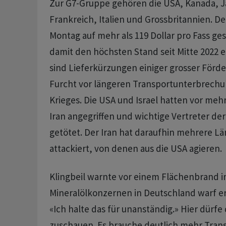
Zur G7-Gruppe gehören die USA, Kanada, J
Frankreich, Italien und Grossbritannien. D
Montag auf mehr als 119 Dollar pro Fass ge
damit den höchsten Stand seit Mitte 2022 e
sind Lieferkürzungen ‌einiger grosser Förd
Furcht vor längeren Transportunterbrech
Krieges. Die USA und Israel hatten vor meh
Iran angegriffen und wichtige Vertreter de
getötet. Der Iran hat daraufhin mehrere L
attackiert, von denen aus die USA ​agieren.
Klingbeil warnte vor einem Flächenbrand i
Mineralölkonzernen in Deutschland warf er P
«Ich halte das für unanständig.» Hier dürfe d
zuschauen. Es brauche ​deutlich mehr Tra