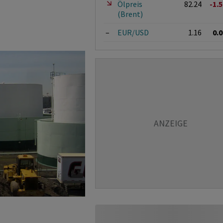
Ölpreis
82.24
-1.
(Brent)
–
EUR/USD
1.16
0.