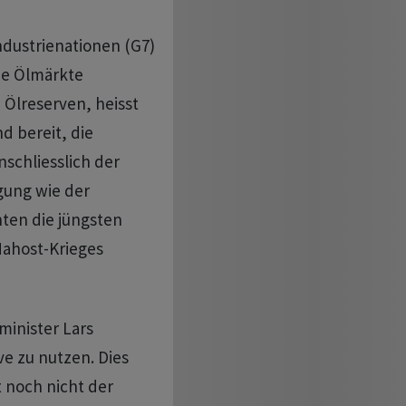
ndustrienationen (G7)
die Ölmärkte
 Ölreserven, heisst
d bereit, die
schliesslich der
gung wie der
ten die jüngsten
Nahost-Krieges
minister Lars
ve zu nutzen. Dies
zt noch nicht der