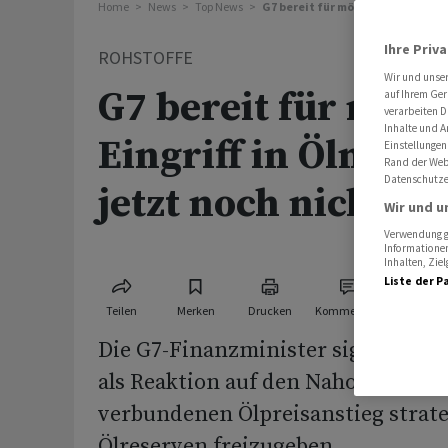
Home
News
Top News
G7 bereit für möglichen Eingriff i
Ihre Priv
ROHSTOFFE
Wir und unse
G7 bereit für mögl
auf Ihrem Ger
verarbeiten D
Inhalte und A
Eingriff in Ölmarkt
Einstellungen
Rand der Webs
Datenschutze
jetzt noch nicht
Wir und u
Verwendung ge
Informationen
Inhalten, Zi
Liste der P
Teilen
Merken
Drucken
Kommentare
Die G7-Finanzminister signalisiere
als Reaktion auf den Nahost-Krieg
verbundenen Ölpreisanstieg strat
Ölreserven freizugeben.