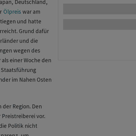
apan, Deutschland,
er
Ölpreis
war am
stiegen und hatte
rreicht. Grund dafür
erländer und die
ungen wegen des
r als einer Woche den
r Staatsführung
änder im Nahen Osten
n der Region. Den
reistreiberei ​vor.
ie Politik nicht
nsparenz, um