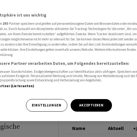
n Ölmarkt - aber jetzt noch nicht
ROHÖL (BRENT)
atsphäre ist uns wichtig
re
293
-Partner speichern und greifen auf personenbezogene Daten wie Browserdaten oder einde
ichen
ät zu. Durch Auswahl von Akzeptieren aktivieren Sie Tracking-Technologien für die unter „Wir un
aten, um Ihnen Dienste bereitzustellen“ aufgeführten Zwecke. Wenn Tracker deaktiviert sind, s
nzeigen möglicherweise nicht mehr so relevant für Sie. Sie können dieses Menü jederzeit wieder a
 - aber
 zu ändern oder Ihre Einwilligung zu widerrufen, indem Sie auf den Link Voreinstellungen verwal
eite klicken. Ihre Einstellungen gelten innerhalb unseres Website. Weitere Informationen finden 
rklärung.
nsere Partner verarbeiten Daten, um Folgendes bereitzustellen:
nauer Standortdaten. Endgeräteeigenschaften zur Identifikation aktiv abfragen. Speichern von 
 auf einem Endgerät. Personalisierte Werbung und Inhalte, Messung von Werbeleistung und der
elgruppenforschung sowie Entwicklung und Verbesserung von Angeboten.
artner (Lieferanten)
n Bereitschaft,
EINSTELLUNGEN
AKZEPTIEREN
 und den damit
egische
Name
Aktuell
+