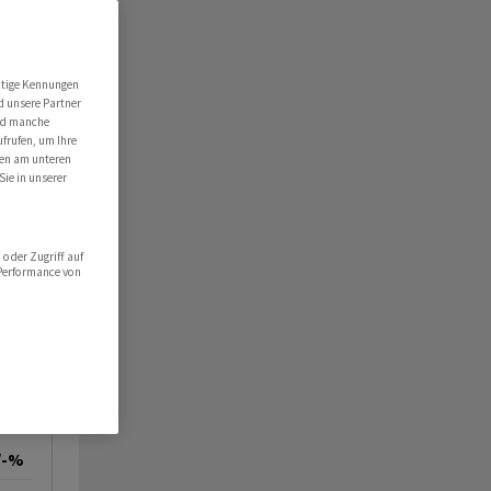
utige Kennungen
d unsere Partner
ind manche
ufrufen, um Ihre
ten am unteren
Sie in unserer
oder Zugriff auf
 Performance von
/-%