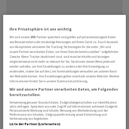
Ihre Privatsphäre ist uns wichtig
Wir und unsere
293
-Partner speichern und greifen auf personenbezogene Daten
wie Browserdaten oder eindeutige Kennungen auf Ihrem Gerät zu. Durch Auswahl
Die US-Arzneimittelbehörde FDA beanstandet
von Akzeptieren aktivieren Sie Tracking-Technologien für die unter „Wir und
unsere Partner verarbeiten Daten, um Ihnen Dienste bereitzustellen“ aufgeführten
Beobachtungen aus einer Inspektion der
Zwecke. Wenn Tracker deaktiviert sind, sind manche Inhalte und Anzeigen
Produktionsstätte sowie die Optimierung analytischer
möglicherweise nicht mehr so relevant für Sie. Sie können dieses Menü jederzeit
wieder aufrufen, um Ihre Einstellungen zu ändern oder Ihre Einwilligung zu
Methoden, wie
Galderma
am Mittwoch mitteilte.
widerrufen, indem Sie auf den Link Voreinstellungen verwalten am unteren Rand
Sicherheit und Wirksamkeit des Präparats seien
der Webseite klicken. Ihre Einstellungen gelten innerhalb unseres Website. Weitere
Informationen finden Sie in unserer Datenschutzerklärung.
hingegen nicht bemängelt worden.
Wir und unsere Partner verarbeiten Daten, um Folgendes
bereitzustellen:
Damit verzögert sich die Zulassung des Mittels
Verwendung genauer Standortdaten. Endgeräteeigenschaften zur Identifikation
Relfydess (RelabotulinumtoxinA) in den USA vorerst.
aktiv abfragen. Speichern von oder Zugriff auf Informationen auf einem Endgerät.
Personalisierte Werbung und Inhalte, Messung von Werbeleistung und der
Galderma
will rasch reagieren, wie es weiter heisst. Man
Performance von Inhalten, Zielgruppenforschung sowie Entwicklung und
plane Korrekturmassnahmen umzusetzen sowie den
Verbesserung von Angeboten.
Liste der Partner (Lieferanten)
Dialog mit der Gesundheitsbehörde fortzuführen.