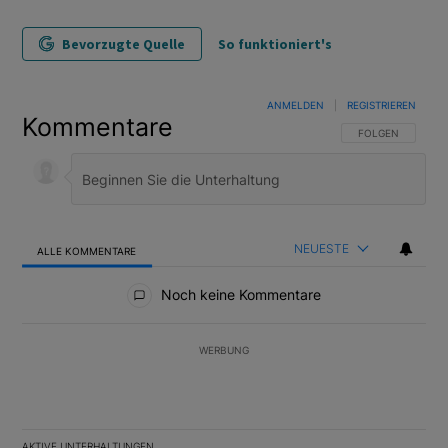
Bevorzugte Quelle
So funktioniert's
ANMELDEN
|
REGISTRIEREN
Kommentare
FOLGE DIESER U
FOLGEN
NEUESTE
ALLE KOMMENTARE
Alle Kommentare
Noch keine Kommentare
WERBUNG
AKTIVE UNTERHALTUNGEN