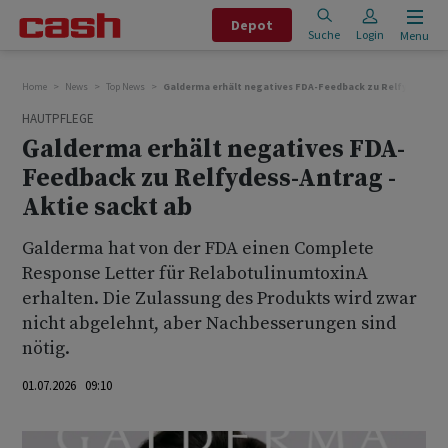
Depot
Suche
Login
Menu
Home
News
Top News
Galderma erhält negatives FDA-Feedback zu Relfydess-Antr
HAUTPFLEGE
Galderma erhält negatives FDA-
Feedback zu Relfydess-Antrag -
Aktie sackt ab
Galderma hat von der FDA einen Complete
Response Letter für RelabotulinumtoxinA
erhalten. Die Zulassung des Produkts wird zwar
nicht abgelehnt, aber Nachbesserungen sind
nötig.
01.07.2026 09:10