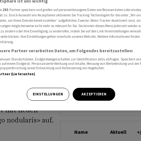
atsphäre ist uns wichtig
zeitdaten zu Hoffnungsträger Nemluvio
GALDERMA GROUP N
re
293
-Partner speichern und greifen auf personenbezogene Daten wie Browserdaten oder einde
ät zu. Durch Auswahl von Akzeptieren aktivieren Sie Tracking-Technologien für die unter „Wir un
aten, um Ihnen Dienste bereitzustellen“ aufgeführten Zwecke. Wenn Tracker deaktiviert sind, s
nzeigen möglicherweise nicht mehr so relevant für Sie. Sie können dieses Menü jederzeit wieder a
ert neue
 zu ändern oder Ihre Einwilligung zu widerrufen, indem Sie auf den Link Voreinstellungen verwal
eite klicken. Ihre Einstellungen gelten innerhalb unseres Website. Weitere Informationen finden 
rklärung.
nsere Partner verarbeiten Daten, um Folgendes bereitzustellen:
Nemluvio
nauer Standortdaten. Endgeräteeigenschaften zur Identifikation aktiv abfragen. Speichern von 
 auf einem Endgerät. Personalisierte Werbung und Inhalte, Messung von Werbeleistung und der
elgruppenforschung sowie Entwicklung und Verbesserung von Angeboten.
artner (Lieferanten)
EINSTELLUNGEN
AKZEPTIEREN
et mit neuen
o nodularis» auf.
Name
Aktuell
+