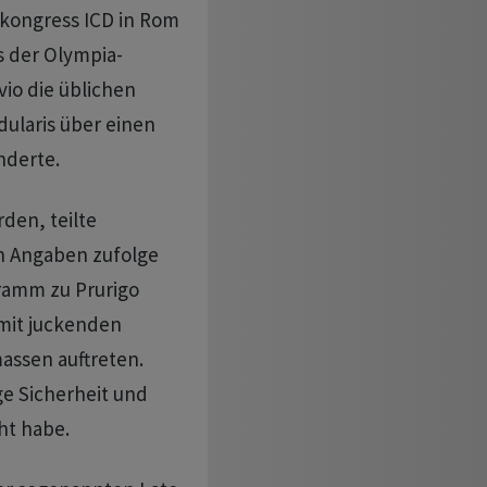
kongress ICD in Rom
s der Olympia-
io die üblichen
ularis über einen
nderte.
rden, teilte
n Angaben zufolge
ramm zu Prurigo
 mit juckenden
assen auftreten.
ige Sicherheit und
ht habe.