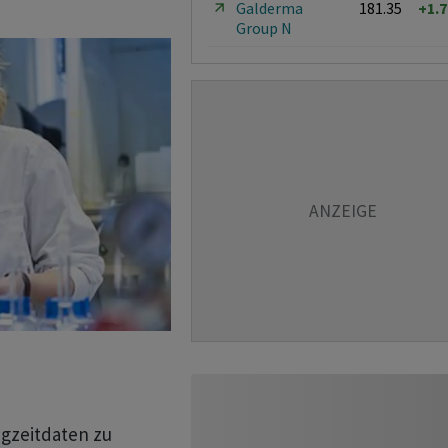
Galderma
181.35
+1.
Group N
gzeitdaten zu