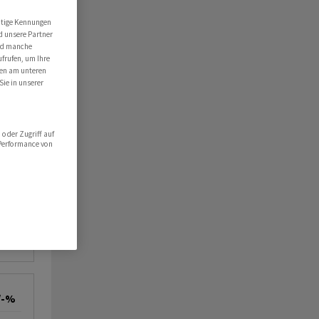
utige Kennungen
d unsere Partner
ind manche
ufrufen, um Ihre
ten am unteren
Sie in unserer
oder Zugriff auf
 Performance von
/-%