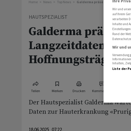
Ihre Priv
Home
News
Top News
Galderma präsentiert neue Lang
Wir und unse
auf Ihrem Ger
HAUTSPEZIALIST
verarbeiten D
Inhalte und A
Galderma präsenti
Einstellungen
Rand der Webs
Datenschutze
Langzeitdaten zu
Wir und u
Hoffnungsträger 
Verwendung ge
Informationen
Inhalten, Zi
Liste der P
Teilen
Merken
Drucken
Kommentare
Der Hautspezialist Galderma wart
Daten zur Hauterkrankung «Prurig
18.06.2025 07:22