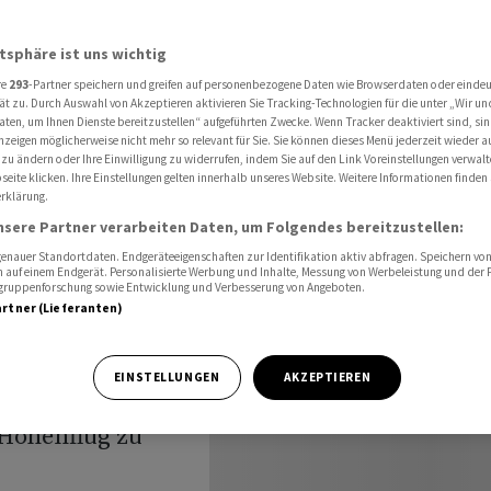
Erneut Liefer-Unterbrechung bei Nord Stream 1
atsphäre ist uns wichtig
re
293
-Partner speichern und greifen auf personenbezogene Daten wie Browserdaten oder einde
ät zu. Durch Auswahl von Akzeptieren aktivieren Sie Tracking-Technologien für die unter „Wir un
aten, um Ihnen Dienste bereitzustellen“ aufgeführten Zwecke. Wenn Tracker deaktiviert sind, s
nzeigen möglicherweise nicht mehr so relevant für Sie. Sie können dieses Menü jederzeit wieder a
 Liefer-
 zu ändern oder Ihre Einwilligung zu widerrufen, indem Sie auf den Link Voreinstellungen verwal
eite klicken. Ihre Einstellungen gelten innerhalb unseres Website. Weitere Informationen finden 
rklärung.
i Nord
nsere Partner verarbeiten Daten, um Folgendes bereitzustellen:
nauer Standortdaten. Endgeräteeigenschaften zur Identifikation aktiv abfragen. Speichern von 
 auf einem Endgerät. Personalisierte Werbung und Inhalte, Messung von Werbeleistung und der
elgruppenforschung sowie Entwicklung und Verbesserung von Angeboten.
artner (Lieferanten)
EINSTELLUNGEN
AKZEPTIEREN
 Höhenflug zu