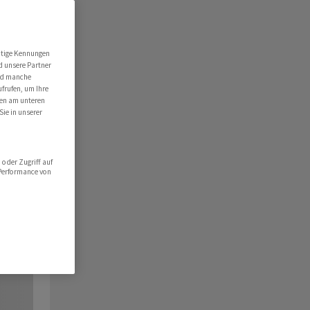
utige Kennungen
d unsere Partner
ind manche
ufrufen, um Ihre
ten am unteren
Sie in unserer
oder Zugriff auf
 Performance von