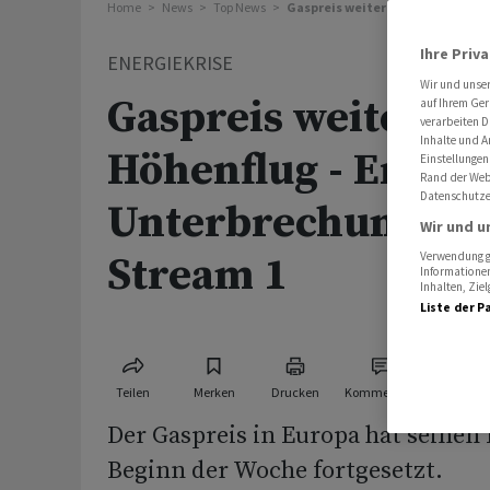
Home
News
Top News
Gaspreis weiter im Höhenflug - 
Ihre Priv
ENERGIEKRISE
Wir und unse
Gaspreis weiter im
auf Ihrem Ger
verarbeiten D
Inhalte und A
Höhenflug - Erneut
Einstellungen
Rand der Webs
Datenschutze
Unterbrechung be
Wir und u
Stream 1
Verwendung ge
Informationen
Inhalten, Zi
Liste der P
Teilen
Merken
Drucken
Kommentare
Der Gaspreis in Europa hat seinen
Beginn der Woche fortgesetzt.