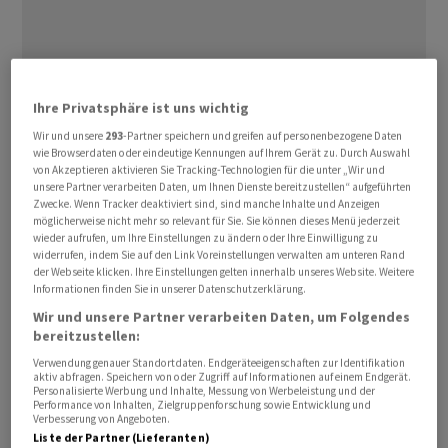
Ihre Privatsphäre ist uns wichtig
Der europäische Gas-Future rutscht zeitweise mehr als
‌zehn ⁠Prozent auf bis zu 54,10 Euro je Megawattstunde
Wir und unsere
293
-Partner speichern und greifen auf personenbezogene Daten
wie Browserdaten oder eindeutige Kennungen auf Ihrem Gerät zu. Durch Auswahl
ab, nachdem er zuvor ⁠bis auf 62,85 Euro gestiegen war.
von Akzeptieren aktivieren Sie Tracking-Technologien für die unter „Wir und
«Die Märkte haben eine wilde Fahrt hinter sich, da die
unsere Partner verarbeiten Daten, um Ihnen Dienste bereitzustellen“ aufgeführten
Zwecke. Wenn Tracker deaktiviert sind, sind manche Inhalte und Anzeigen
Anleger ‌zwischen tiefem Pessimismus und
möglicherweise nicht mehr so relevant für Sie. Sie können dieses Menü jederzeit
schwindelerregendem Optimismus über den ‌Verlauf
wieder aufrufen, um Ihre Einstellungen zu ändern oder Ihre Einwilligung zu
widerrufen, indem Sie auf den Link Voreinstellungen verwalten am unteren Rand
des Krieges mit dem Iran ​geschwankt haben», sagte
der Webseite klicken. Ihre Einstellungen gelten innerhalb unseres Website. Weitere
Susannah Streeter, Anlage-Strategin beim britischen
Informationen finden Sie in unserer Datenschutzerklärung.
Broker Wealth Club. Auch wenn es riskant sei, sich an
Wir und unsere Partner verarbeiten Daten, um Folgendes
bereitzustellen:
Trumps Worte zu klammern, habe sich die Stimmung
vorerst aufgehellt.
Verwendung genauer Standortdaten. Endgeräteeigenschaften zur Identifikation
aktiv abfragen. Speichern von oder Zugriff auf Informationen auf einem Endgerät.
Personalisierte Werbung und Inhalte, Messung von Werbeleistung und der
Performance von Inhalten, Zielgruppenforschung sowie Entwicklung und
Zunächst hatten die Preise zugelegt, nachdem Trump
Verbesserung von Angeboten.
am Samstag gedroht hatte, ‌iranische Kraftwerke zu
Liste der Partner (Lieferanten)