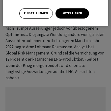
«zerstören», sollte die Strasse von Hormus nicht binnen
48 Stunden vollständig wieder geöffnet werden. Der
EINSTELLUNGEN
AKZEPTIEREN
Iran hatte daraufhin mit der Zerstörung kritischer
Infrastruktur im Nahen ​Osten gedroht. Experten warnen
nach Trumps Äusserungen jedoch vor ​überzogenem
Optimismus. Die jüngste Wendung ändere wenig an ​den
Aussichten auf einen deutlich engeren Markt im Jahr
2027, sagte Arne Lohmann Rasmussen, Analyst ‌bei
Global Risk Management. Grund sei die Vernichtung von
17 Prozent der katarischen LNG-Produktion. «Selbst
wenn der Krieg morgen endet, wird er ernste
langfristige Auswirkungen auf ​die LNG-Aussichten ​
haben.»