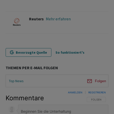
Reuters
Mehr erfahren
Bevorzugte Quelle
So funktioniert's
THEMEN PER E-MAIL FOLGEN
Top News
Folgen
ANMELDEN
|
REGISTRIEREN
Kommentare
FOLGE DIESER U
FOLGEN