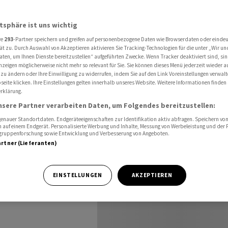
nde von Gefangenenaustausch
atsphäre ist uns wichtig
re
293
-Partner speichern und greifen auf personenbezogene Daten wie Browserdaten oder einde
ngriff vor
ät zu. Durch Auswahl von Akzeptieren aktivieren Sie Tracking-Technologien für die unter „Wir un
aten, um Ihnen Dienste bereitzustellen“ aufgeführten Zwecke. Wenn Tracker deaktiviert sind, s
nzeigen möglicherweise nicht mehr so relevant für Sie. Sie können dieses Menü jederzeit wieder a
 zu ändern oder Ihre Einwilligung zu widerrufen, indem Sie auf den Link Voreinstellungen verwal
eite klicken. Ihre Einstellungen gelten innerhalb unseres Website. Weitere Informationen finden 
rklärung.
sch
nsere Partner verarbeiten Daten, um Folgendes bereitzustellen:
nauer Standortdaten. Endgeräteeigenschaften zur Identifikation aktiv abfragen. Speichern von 
 auf einem Endgerät. Personalisierte Werbung und Inhalte, Messung von Werbeleistung und der
elgruppenforschung sowie Entwicklung und Verbesserung von Angeboten.
artner (Lieferanten)
 ein. Die
EINSTELLUNGEN
AKZEPTIEREN
Seiten weiter.