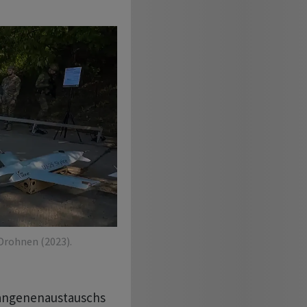
Drohnen (2023).
fangenenaustauschs