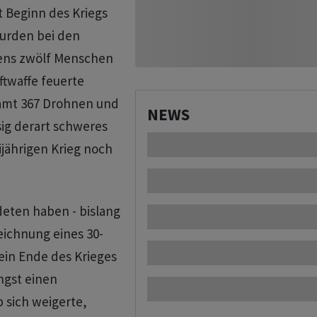
it Beginn des Kriegs
wurden bei den
tens zwölf Menschen
ftwaffe feuerte
samt 367 Drohnen und
NEWS
sig derart schweres
jährigen Krieg noch
eten haben - bislang
eichnung eines 30-
ein Ende des Krieges
ngst einen
 sich weigerte,