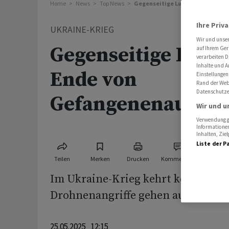
Home
News
Top News
Gegenseitige Luftangriff vor E
Ihre Priv
UKRAINE-KRIEG
Wir und unse
Gegenseitige Lufta
auf Ihrem Ger
verarbeiten D
Inhalte und A
Ende von
Einstellungen
Rand der Webs
Datenschutze
Gefangenenaustau
Wir und u
Verwendung ge
Informationen
Inhalten, Zi
Liste der P
Teilen
Merken
Drucken
Kommentare
Im Ukraine-Krieg kehrt keine Ruhe
Drohnenangriffe gehen auf beiden 
25.05.2025 12:15