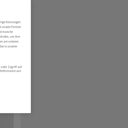
utige Kennungen
d unsere Partner
ind manche
ufrufen, um Ihre
ten am unteren
Sie in unserer
oder Zugriff auf
 Performance von