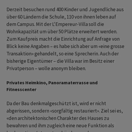
Derzeit besuchen rund 400 Kinder und Jugendliche aus
über 60 Ländern die Schule, 110 von ihnen leben auf
dem Campus. Mit der L'Empereur-Villa soll die
Wohnkapazität um über 50 Plätze erweitert werden.
Zum Kaufpreis macht die Einrichtung auf Anfrage von
Blick keine Angaben – es habe sich aber um «eine grosse
Transaktion» gehandelt, so eine Sprecherin. Auch der
bisherige Eigentümer – die Villa war im Besitz einer
Privatperson – wolle anonym bleiben.
Privates Heimkino, Panoramaterrasse und
Fitnesscenter
Da der Bau denkmalgeschützt ist, wird er nicht
abgerissen, sondern «sorgfältig restauriert». Ziel sei es,
«den architektonischen Charakter des Hauses zu
bewahren und ihm zugleich eine neue Funktion als