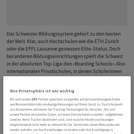
Das Schweizer Bildungssystem gehört zu den besten
der Welt. Klar, auch Hochschulen wie die ETH Zürich
oder die EPFL Lausanne geniessen Elite-Status. Doch
bei anderen Bildungseinrichtungen spielt die Schweiz
in der absoluten Top-Liga: den «Boarding Schools». Also
internationalen Privatschulen, in denen Schülerinnen
und Schüler übernachten können und betreut werden.
CEOs, Firmengründer, Tech-Mogule und sogar
Ihre Privatsphäre ist uns wichtig
Königshäuser setzen oft auf unser Land, wenn es um die
Wir und unsere
293
-Partner speichern und greifen auf personenbezogene Daten
Bildung ihres Nachwuchses geht.
wie Browserdaten oder eindeutige Kennungen auf Ihrem Gerät zu. Durch Auswahl
von Akzeptieren aktivieren Sie Tracking-Technologien für die unter „Wir und
unsere Partner verarbeiten Daten, um Ihnen Dienste bereitzustellen“ aufgeführten
Dazu gehört beispielsweise das Internat Le Rosey in
Zwecke. Wenn Tracker deaktiviert sind, sind manche Inhalte und Anzeigen
Rolle VD. Die Privatschule ist mit durchschnittlichen
möglicherweise nicht mehr so relevant für Sie. Sie können dieses Menü jederzeit
wieder aufrufen, um Ihre Einstellungen zu ändern oder Ihre Einwilligung zu
Studiengebühren von 167'000 Dollar pro Jahr die