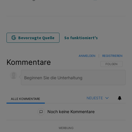
Bevorzugte Quelle
So funktioniert's
ANMELDEN
|
REGISTRIEREN
Kommentare
FOLGE DIESER U
FOLGEN
NEUESTE
ALLE KOMMENTARE
Alle Kommentare
Noch keine Kommentare
WERBUNG