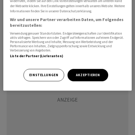
widerrufen, indem Sie auf den Link Voreinstellungen verwalten am unteren Rand
teuerste der Welt. Eine weitere Top-Adresse für die
der Webseite klicken. Ihre Einstellungen gelten innerhalb unseres Website. Weitere
Sprösslinge der Superreichen befindet sich im gleichen
Informationen finden Sie in unserer Datenschutzerklärung.
Kanton, eingebettet zwischen dem Genfersee und der
Wir und unsere Partner verarbeiten Daten, um Folgendes
bereitzustellen:
idyllischen Bergkulisse der Waadtländer Alpen: die St.
Verwendung genauer Standortdaten. Endgeräteeigenschaften zur Identifikation
Georges International School in Montreux VD. Dort
aktiv abfragen. Speichern von oder Zugriff auf Informationen auf einem Endgerät.
müssen Eltern immerhin «nur» rund 126'500 Dollar im
Personalisierte Werbung und Inhalte, Messung von Werbeleistung und der
Performance von Inhalten, Zielgruppenforschung sowie Entwicklung und
Jahr für die Ausbildung ihrer Kinder berappen.
Verbesserung von Angeboten.
Liste der Partner (Lieferanten)
EINSTELLUNGEN
AKZEPTIEREN