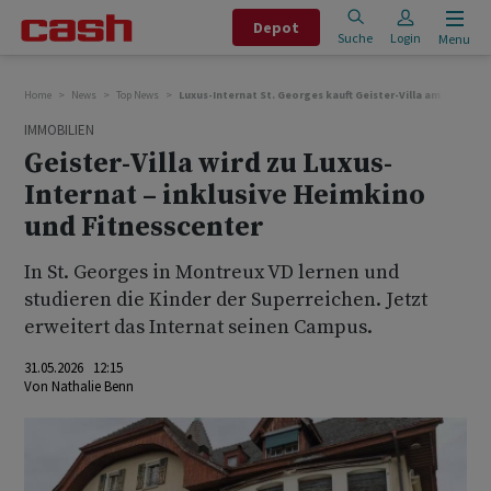
Depot
Suche
Login
Menu
Home
News
Top News
Luxus-Internat St. Georges kauft Geister-Villa am Genfers
IMMOBILIEN
Geister-Villa wird zu Luxus-
Internat – inklusive Heimkino
und Fitnesscenter
In St. Georges in Montreux VD lernen und
studieren die Kinder der Superreichen. Jetzt
erweitert das Internat seinen Campus.
31.05.2026 12:15
Von
Nathalie Benn