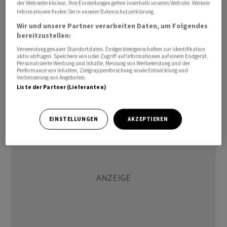
der Webseite klicken. Ihre Einstellungen gelten innerhalb unseres Website. Weitere
des Iran der Nachrichtenagentur Reuters.
Informationen finden Sie in unserer Datenschutzerklärung.
Wir und unsere Partner verarbeiten Daten, um Folgendes
Die Garden haben über Jahre hinweg im Schatten der
bereitzustellen:
Sanktionen ein riesiges Wirtschaftsimperium aufgebaut,
Verwendung genauer Standortdaten. Endgeräteeigenschaften zur Identifikation
das von der Ölindustrie über das Baugewerbe bis hin zu
aktiv abfragen. Speichern von oder Zugriff auf Informationen auf einem Endgerät.
Personalisierte Werbung und Inhalte, Messung von Werbeleistung und der
Schifffahrt, Telekommunikation und Häfen reicht. Die
Performance von Inhalten, Zielgruppenforschung sowie Entwicklung und
Verbesserung von Angeboten.
wirtschaftliche Macht der Garden ist dabei eng mit
Liste der Partner (Lieferanten)
politischem Einfluss verwoben.
EINSTELLUNGEN
AKZEPTIEREN