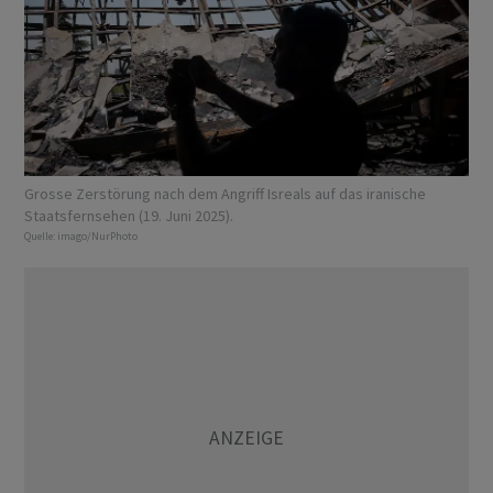
Grosse Zerstörung nach dem Angriff Isreals auf das iranische
Staatsfernsehen (19. Juni 2025).
Quelle:
imago/NurPhoto