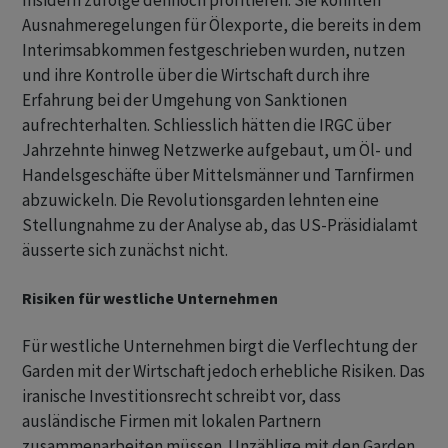
‌Insidern zufolge dennoch profitieren. Sie könnten
Ausnahmeregelungen für Ölexporte, die bereits in dem
Interimsabkommen festgeschrieben wurden, nutzen
und ihre Kontrolle über die Wirtschaft durch ihre
Erfahrung bei der Umgehung von Sanktionen
aufrechterhalten. Schliesslich hätten die IRGC über
Jahrzehnte hinweg ​Netzwerke ​aufgebaut, um Öl- und
Handelsgeschäfte über Mittelsmänner und Tarnfirmen
⁠abzuwickeln. Die Revolutionsgarden lehnten eine
Stellungnahme zu der Analyse ab, das US-Präsidialamt ​
äusserte sich zunächst nicht.
Risiken für westliche Unternehmen
Für westliche Unternehmen birgt die Verflechtung der
Garden mit der Wirtschaft jedoch erhebliche Risiken. Das
iranische Investitionsrecht ‌schreibt vor, dass
ausländische Firmen mit lokalen Partnern
zusammenarbeiten müssen. Unzählige mit den Garden