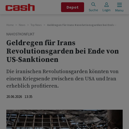
Depot
Suche
Login
Menu
Home
News
Top News
Geldregen für Irans Revolutionsgarden bei Ende von US-S
NAHOSTKONFLIKT
Geldregen für Irans
Revolutionsgarden bei Ende von
US-Sanktionen
Die iranischen Revolutionsgarden könnten von
einem Kriegsende zwischen den USA und Iran
erheblich profitieren.
20.06.2026 13:35