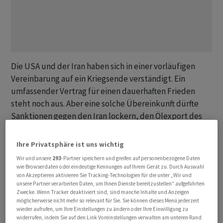
Die USA und der Iran haben sich in einer vorläufigen
Vereinbarung auf ein Kriegsende verständigt. Ein
umfassender Vertrag für einen dauerhaften Frieden
steht noch ‌aus. Aber ⁠eine solche Übereinkunft dürfte
Sanktionen gegen den Iran lockern, den Ölexport des
Landes wieder ankurbeln und die ⁠iranische Wirtschaft
für internationale Investitionen öffnen. Dabei zeichnet
Ihre Privatsphäre ist uns wichtig
sich Insidern zufolge ab, dass ausgerechnet die
Wir und unsere
293
-Partner speichern und greifen auf personenbezogene Daten
iranischen Revolutionsgarden (IRGC) zu den grössten
wie Browserdaten oder eindeutige Kennungen auf Ihrem Gerät zu. Durch Auswahl
von Akzeptieren aktivieren Sie Tracking-Technologien für die unter „Wir und
Profiteuren der Vereinbarung ‌gehören dürften. Die von
unsere Partner verarbeiten Daten, um Ihnen Dienste bereitzustellen“ aufgeführten
den USA und ihren Verbündeten als Terrororganisation
Zwecke. Wenn Tracker deaktiviert sind, sind manche Inhalte und Anzeigen
möglicherweise nicht mehr so relevant für Sie. Sie können dieses Menü jederzeit
eingestufte Elitetruppe ‌könne sich auf einen wahren
wieder aufrufen, um Ihre Einstellungen zu ändern oder Ihre Einwilligung zu
Geldregen freuen, sagten vier ​hochrangige Vertreter
widerrufen, indem Sie auf den Link Voreinstellungen verwalten am unteren Rand