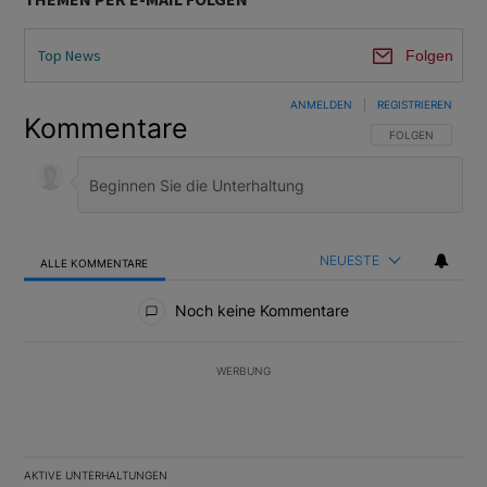
Top News
Folgen
ANMELDEN
|
REGISTRIEREN
Kommentare
FOLGE DIESER U
FOLGEN
NEUESTE
ALLE KOMMENTARE
Alle Kommentare
Noch keine Kommentare
WERBUNG
AKTIVE UNTERHALTUNGEN