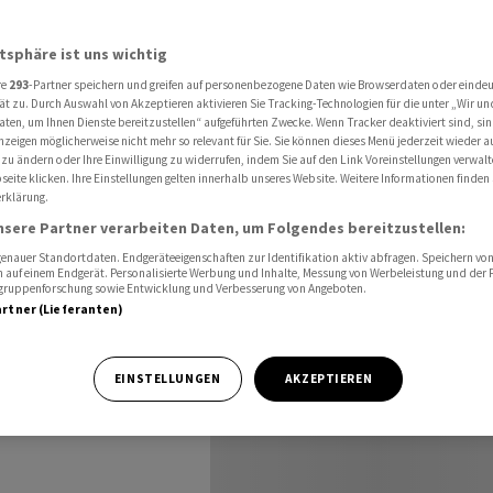
sollen sonntags öffnen können
atsphäre ist uns wichtig
re
293
-Partner speichern und greifen auf personenbezogene Daten wie Browserdaten oder einde
smus-
ät zu. Durch Auswahl von Akzeptieren aktivieren Sie Tracking-Technologien für die unter „Wir un
aten, um Ihnen Dienste bereitzustellen“ aufgeführten Zwecke. Wenn Tracker deaktiviert sind, s
nzeigen möglicherweise nicht mehr so relevant für Sie. Sie können dieses Menü jederzeit wieder a
ntags
 zu ändern oder Ihre Einwilligung zu widerrufen, indem Sie auf den Link Voreinstellungen verwal
eite klicken. Ihre Einstellungen gelten innerhalb unseres Website. Weitere Informationen finden 
rklärung.
nsere Partner verarbeiten Daten, um Folgendes bereitzustellen:
nauer Standortdaten. Endgeräteeigenschaften zur Identifikation aktiv abfragen. Speichern von 
 auf einem Endgerät. Personalisierte Werbung und Inhalte, Messung von Werbeleistung und der
elgruppenforschung sowie Entwicklung und Verbesserung von Angeboten.
artner (Lieferanten)
sgebieten sollen
EINSTELLUNGEN
AKZEPTIEREN
agsarbeit