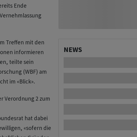
ereits Ende
e Vernehmlassung
m Treffen mit den
NEWS
ionen informieren
n, teilte sein
Forschung (WBF) am
cht im «Blick».
der Verordnung 2 zum
bundesrat hat dabei
willigen, «sofern die