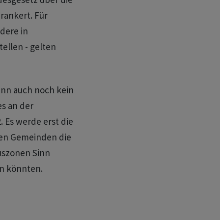
rankert. Für
dere in
ellen - gelten
enn auch noch kein
s an der
 Es werde erst die
ren Gemeinden die
uszonen Sinn
n könnten.