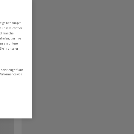
utige Kennungen
d unsere Partner
ind manche
ufrufen, um Ihre
ten am unteren
Sie in unserer
oder Zugriff auf
 Performance von