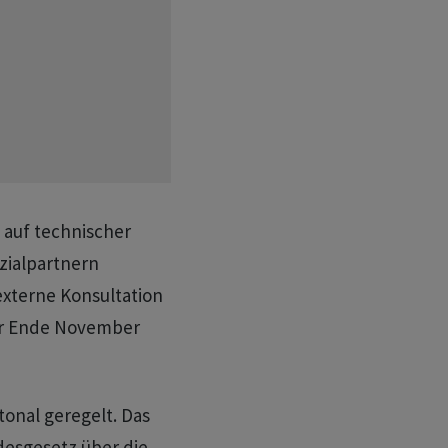
 auf technischer
ialpartnern
externe Konsultation
für Ende November
onal geregelt. Das
desgesetz über die