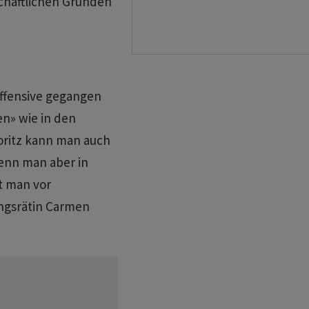
chaftlichen Gründen
Offensive gegangen
n» wie in den
oritz kann man auch
enn man aber in
t man vor
ngsrätin Carmen