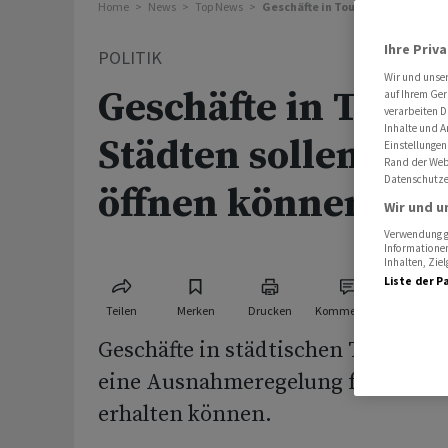
Home
News
Top News
Geschäfte in Tourismus-Städten 
Ihre Priv
POLITIK
Wir und unse
Geschäfte in Touri
auf Ihrem Ger
verarbeiten D
Inhalte und A
Städten sollen son
Einstellungen
Rand der Webs
Datenschutze
öffnen können
Wir und u
Verwendung ge
Informationen
Inhalten, Zi
Liste der P
Teilen
Merken
Drucken
Kommentare
Geschäfte in städtischen Tourismu
eine Ausnahmeregelung für Sonnt
erhalten können.