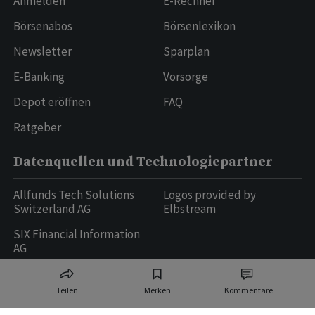
Anmelden
E-Rechner
Börsenabos
Börsenlexikon
Newsletter
Sparplan
E-Banking
Vorsorge
Depot eröffnen
FAQ
Ratgeber
Datenquellen und Technologiepartner
Allfunds Tech Solutions
Logos provided by
Switzerland AG
Elbstream
SIX Financial Information
AG
Teilen
Merken
Kommentare
Ringier AG | Ringier Medien Schweiz