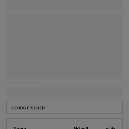
GEORG FISCHER
Name
Aktuell
+/-%