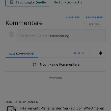
Bevorzugte Quelle
So funktioniert's
ANMELDEN
|
REGISTRIEREN
Kommentare
FOLGE DIESER U
FOLGEN
NEUESTE
ALLE KOMMENTARE
Alle Kommentare
Noch keine Kommentare
WERBUNG
AKTIVE UNTERHALTUNGEN
Das Folgende ist eine Liste der am meisten kommentierten Artikel
Ein Trendartikel mit dem Titel "Fifa verwirft Pläne für den Verk
Fifa verwirft Pläne für den Verkauf von WM-Anteilen