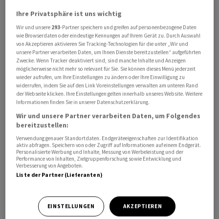
Ihre Privatsphäre ist uns wichtig
Wir und unsere
293
-Partner speichern und greifen auf personenbezogene Daten
wie Browserdaten oder eindeutige Kennungen auf Ihrem Gerät zu. Durch Auswahl
Georg Fischer
schlägt Christopher Guerin zur Zuwahl in
von Akzeptieren aktivieren Sie Tracking-Technologien für die unter „Wir und
unsere Partner verarbeiten Daten, um Ihnen Dienste bereitzustellen“ aufgeführten
den Verwaltungsrat vor. Der französische Staatsbürger
Zwecke. Wenn Tracker deaktiviert sind, sind manche Inhalte und Anzeigen
(Jahrgang 1972) verfüge über umfangreiche
möglicherweise nicht mehr so relevant für Sie. Sie können dieses Menü jederzeit
wieder aufrufen, um Ihre Einstellungen zu ändern oder Ihre Einwilligung zu
internationale Führungserfahrung im globalen
widerrufen, indem Sie auf den Link Voreinstellungen verwalten am unteren Rand
Industrie- und Infrastruktursektor, heisst es in einer
der Webseite klicken. Ihre Einstellungen gelten innerhalb unseres Website. Weitere
Informationen finden Sie in unserer Datenschutzerklärung.
Mitteilung vom Mittwoch.
Wir und unsere Partner verarbeiten Daten, um Folgendes
bereitzustellen:
Er war von 2018 bis Oktober 2025 Group CEO von Nexans.
Verwendung genauer Standortdaten. Endgeräteeigenschaften zur Identifikation
Vor dieser Ernennung habe er dort verschiedene
aktiv abfragen. Speichern von oder Zugriff auf Informationen auf einem Endgerät.
Führungspositionen inne gehabt, so unter anderem für
Personalisierte Werbung und Inhalte, Messung von Werbeleistung und der
Performance von Inhalten, Zielgruppenforschung sowie Entwicklung und
das Europa- und das Telekommunikationsgeschäft.
Verbesserung von Angeboten.
Liste der Partner (Lieferanten)
Zusammen mit der zu einem früherem Zeitpunkt
vorgeschlagenen Wahl von Ton Büchner wird sich die
EINSTELLUNGEN
AKZEPTIEREN
Anzahl der Mitglieder im
GF
-Verwaltungsrat von sieben