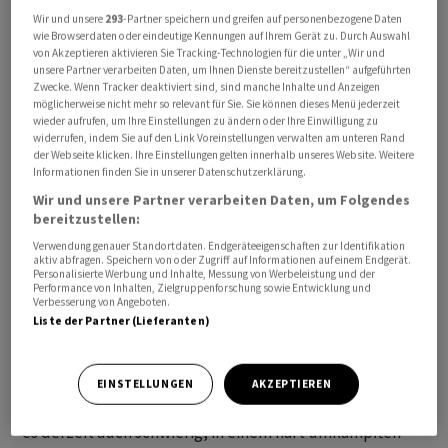
Wir und unsere
293
-Partner speichern und greifen auf personenbezogene Daten
wie Browserdaten oder eindeutige Kennungen auf Ihrem Gerät zu. Durch Auswahl
von Akzeptieren aktivieren Sie Tracking-Technologien für die unter „Wir und
unsere Partner verarbeiten Daten, um Ihnen Dienste bereitzustellen“ aufgeführten
Dabei stehen laut
Givaudan
-CEO Gilles Andrier derzeit
Zwecke. Wenn Tracker deaktiviert sind, sind manche Inhalte und Anzeigen
möglicherweise nicht mehr so relevant für Sie. Sie können dieses Menü jederzeit
auch mögliche Übernahmen auf dem Prüfstand.
wieder aufrufen, um Ihre Einstellungen zu ändern oder Ihre Einwilligung zu
widerrufen, indem Sie auf den Link Voreinstellungen verwalten am unteren Rand
Vor allem der Markt für Haustiernahrung zeige derzeit
der Webseite klicken. Ihre Einstellungen gelten innerhalb unseres Website. Weitere
Informationen finden Sie in unserer Datenschutzerklärung.
ein «spektakuläres Wachstum», sagte der
Givaudan
-
Wir und unsere Partner verarbeiten Daten, um Folgendes
CEO in einem am Montag publizierten Interview mit der
bereitzustellen:
Nachrichtenagentur Bloomberg. Givaudan erwäge
Verwendung genauer Standortdaten. Endgeräteeigenschaften zur Identifikation
deshalb in diesen Markt einzutreten, um von den
aktiv abfragen. Speichern von oder Zugriff auf Informationen auf einem Endgerät.
Personalisierte Werbung und Inhalte, Messung von Werbeleistung und der
Vorteilen des schnell wachsenden Sektors zu
Performance von Inhalten, Zielgruppenforschung sowie Entwicklung und
Verbesserung von Angeboten.
profitieren.
Liste der Partner (Lieferanten)
Die Übernahme eines Herstellers von Haustierfutter-
Ingredienzien könnte Givaudan dabei helfen, «einen
EINSTELLUNGEN
AKZEPTIEREN
Fuss in die Tür zu bekommen», so Andrier. Allerdings sei
es derzeit auch schwierig, in einem hart umkämpften