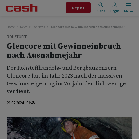
Depot
Suche
Login
Menu
Home
News
Top News
Glencore mit Gewinneinbruch nach Ausnahmejahr
ROHSTOFFE
Glencore mit Gewinneinbruch
nach Ausnahmejahr
Der Rohstoffhandels- und Bergbaukonzern
Glencore hat im Jahr 2023 nach der massiven
Gewinnsteigerung im Vorjahr deutlich weniger
verdient.
21.02.2024 09:45