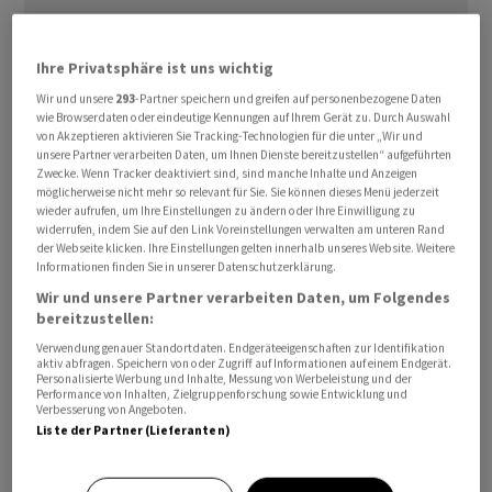
Ihre Privatsphäre ist uns wichtig
Wir und unsere
293
-Partner speichern und greifen auf personenbezogene Daten
Der Rohstoffhandels- und Bergbaukonzern
Glencore
wie Browserdaten oder eindeutige Kennungen auf Ihrem Gerät zu. Durch Auswahl
von Akzeptieren aktivieren Sie Tracking-Technologien für die unter „Wir und
hat im Jahr 2023 nach der massiven Gewinnsteigerung
unsere Partner verarbeiten Daten, um Ihnen Dienste bereitzustellen“ aufgeführten
im Vorjahr deutlich weniger verdient. Bereits Anfang
Zwecke. Wenn Tracker deaktiviert sind, sind manche Inhalte und Anzeigen
möglicherweise nicht mehr so relevant für Sie. Sie können dieses Menü jederzeit
Februar hatte das Unternehmen seinen
wieder aufrufen, um Ihre Einstellungen zu ändern oder Ihre Einwilligung zu
Produktionsbericht mit zumeist rückläufigen Zahlen
widerrufen, indem Sie auf den Link Voreinstellungen verwalten am unteren Rand
der Webseite klicken. Ihre Einstellungen gelten innerhalb unseres Website. Weitere
vorgelegt.
Informationen finden Sie in unserer Datenschutzerklärung.
Wir und unsere Partner verarbeiten Daten, um Folgendes
Unter dem Strich blieb
Glencore
ein Reingewinn von 4,3
bereitzustellen:
Milliarden Dollar nach 17,3 Milliarden im Vorjahr. Die
Verwendung genauer Standortdaten. Endgeräteeigenschaften zur Identifikation
internationalen Energiehandelsströme hätten sich
aktiv abfragen. Speichern von oder Zugriff auf Informationen auf einem Endgerät.
Personalisierte Werbung und Inhalte, Messung von Werbeleistung und der
normalisiert und die Rohstoffpreise seien gefallen,
Performance von Inhalten, Zielgruppenforschung sowie Entwicklung und
Verbesserung von Angeboten.
teilte der Bergbaukonzern am Mittwoch mit.
Liste der Partner (Lieferanten)
Vor diesem Hintergrund sei das Ergebnis zwar niedriger,