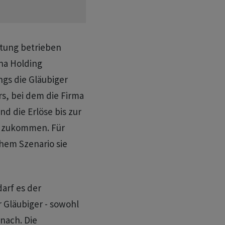
tung betrieben
gna Holding
ngs die Gläubiger
s, bei dem die Firma
d die Erlöse bis zur
n zukommen. Für
chem Szenario sie
arf es der
 Gläubiger - sowohl
nach. Die