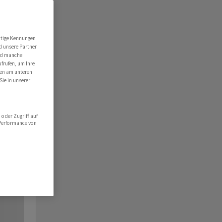
utige Kennungen
d unsere Partner
ind manche
ufrufen, um Ihre
ten am unteren
Sie in unserer
oder Zugriff auf
 Performance von