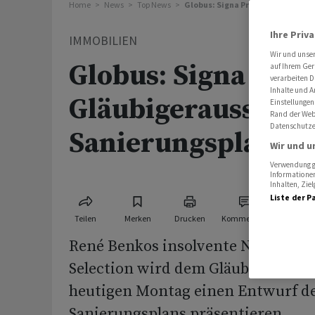
Home
News
Top News
Globus: Signa Prime legt Gläubi
Ihre Priv
IMMOBILIEN
Wir und unse
Globus: Signa Prim
auf Ihrem Ger
verarbeiten D
Inhalte und A
Gläubigerausschus
Einstellungen
Rand der Webs
Datenschutze
Sanierungsplan vo
Wir und u
Verwendung ge
Informationen
Inhalten, Zi
Liste der P
Teilen
Merken
Drucken
Kommentare
René Benkos insolvente Nobelspar
Selection wird dem Gläubigeraussc
heutigen Montag einen Entwurf d
Sanierungsplans präsentieren.