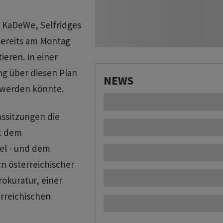
n KaDeWe, Selfridges
bereits am Montag
eren. In einer
g über diesen Plan
NEWS
 werden könnte.
ssitzungen die
it dem
bel - und dem
n österreichischer
okuratur, einer
erreichischen