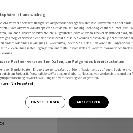
gerausschuss Sanierungsplan vor
atsphäre ist uns wichtig
re
293
-Partner speichern und greifen auf personenbezogene Daten wie Browserdaten oder einde
e legt
ät zu. Durch Auswahl von Akzeptieren aktivieren Sie Tracking-Technologien für die unter „Wir un
aten, um Ihnen Dienste bereitzustellen“ aufgeführten Zwecke. Wenn Tracker deaktiviert sind, s
nzeigen möglicherweise nicht mehr so relevant für Sie. Sie können dieses Menü jederzeit wieder a
s
 zu ändern oder Ihre Einwilligung zu widerrufen, indem Sie auf den Link Voreinstellungen verwal
eite klicken. Ihre Einstellungen gelten innerhalb unseres Website. Weitere Informationen finden 
rklärung.
r
nsere Partner verarbeiten Daten, um Folgendes bereitzustellen:
nauer Standortdaten. Endgeräteeigenschaften zur Identifikation aktiv abfragen. Speichern von 
 auf einem Endgerät. Personalisierte Werbung und Inhalte, Messung von Werbeleistung und der
elgruppenforschung sowie Entwicklung und Verbesserung von Angeboten.
artner (Lieferanten)
te Signa Prime
EINSTELLUNGEN
AKZEPTIEREN
huss bereits am
es