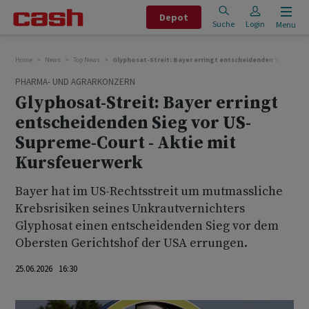
Depot
Suche
Login
Menu
Home
News
Top News
Glyphosat-Streit: Bayer erringt entscheidenden Sieg vor 
PHARMA- UND AGRARKONZERN
Glyphosat-Streit: Bayer erringt
entscheidenden Sieg vor US-
Supreme-Court - Aktie mit
Kursfeuerwerk
Bayer hat im US-Rechtsstreit ⁠um mutmassliche
Krebsrisiken seines Unkrautvernichters
Glyphosat einen ⁠entscheidenden Sieg vor dem
Obersten Gerichtshof der ‌USA errungen.
25.06.2026 16:30