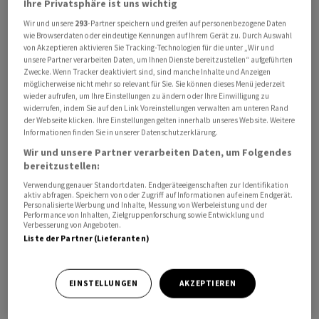
Ihre Privatsphäre ist uns wichtig
Wir und unsere
293
-Partner speichern und greifen auf personenbezogene Daten
wie Browserdaten oder eindeutige Kennungen auf Ihrem Gerät zu. Durch Auswahl
von Akzeptieren aktivieren Sie Tracking-Technologien für die unter „Wir und
unsere Partner verarbeiten Daten, um Ihnen Dienste bereitzustellen“ aufgeführten
Zwecke. Wenn Tracker deaktiviert sind, sind manche Inhalte und Anzeigen
möglicherweise nicht mehr so relevant für Sie. Sie können dieses Menü jederzeit
wieder aufrufen, um Ihre Einstellungen zu ändern oder Ihre Einwilligung zu
widerrufen, indem Sie auf den Link Voreinstellungen verwalten am unteren Rand
der Webseite klicken. Ihre Einstellungen gelten innerhalb unseres Website. Weitere
Der Supreme Court ‌entschied am ​Donnerstag, dass die
Informationen finden Sie in unserer Datenschutzerklärung.
Zulassungsvorgaben der US-Bundesbehörden Vorrang
Wir und unsere Partner verarbeiten Daten, um Folgendes
bereitzustellen:
vor dem Recht einzelner Bundesstaaten haben. Damit
entzogen die Richter Tausenden Klagen wegen
Verwendung genauer Standortdaten. Endgeräteeigenschaften zur Identifikation
aktiv abfragen. Speichern von oder Zugriff auf Informationen auf einem Endgerät.
‌angeblich unzureichender Krebs-Warnhinweise die
Personalisierte Werbung und Inhalte, Messung von Werbeleistung und der
Performance von Inhalten, Zielgruppenforschung sowie Entwicklung und
Grundlage. Bayer hatte stets argumentiert, dass die US-
Verbesserung von Angeboten.
Umweltschutzbehörde EPA den ​Wirkstoff als nicht
Liste der Partner (Lieferanten)
krebserregend einstuft ​und entsprechende
Warnhinweise daher ​nicht zulässig seien.
EINSTELLUNGEN
AKZEPTIEREN
An der Börse hob ‌die Bayer-Aktie ab und legte um 17