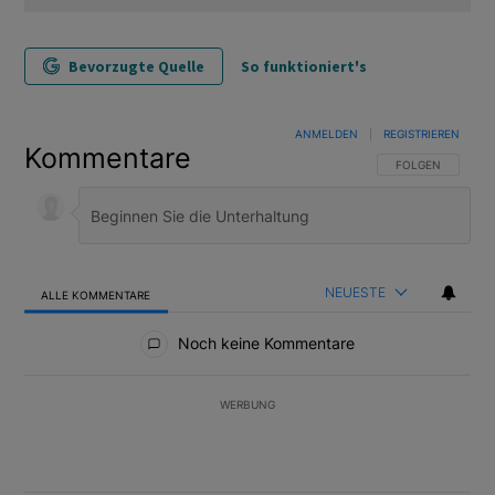
Bevorzugte Quelle
So funktioniert's
ANMELDEN
|
REGISTRIEREN
Kommentare
FOLGE DIESER U
FOLGEN
NEUESTE
ALLE KOMMENTARE
Alle Kommentare
Noch keine Kommentare
WERBUNG