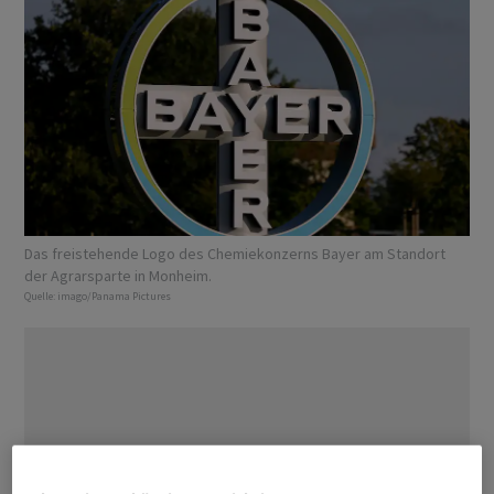
Das freistehende Logo des Chemiekonzerns Bayer am Standort
der Agrarsparte in Monheim.
Quelle:
imago/Panama Pictures