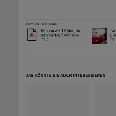
AKTIVE UNTERHALTUNGEN
Das Folgende ist eine Liste der am meisten kommentier
Fifa verwirft Pläne für
Tan
Ein Trendartikel mit dem Titel "Fifa verwirft Pläne f
Ein Trendartik
den Verkauf von WM-
Die
Anteilen
teu
2
U
DAS KÖNNTE SIE AUCH INTERESSIEREN