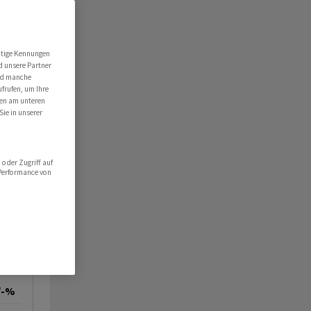
utige Kennungen
d unsere Partner
ind manche
ufrufen, um Ihre
ten am unteren
Sie in unserer
oder Zugriff auf
 Performance von
/-%