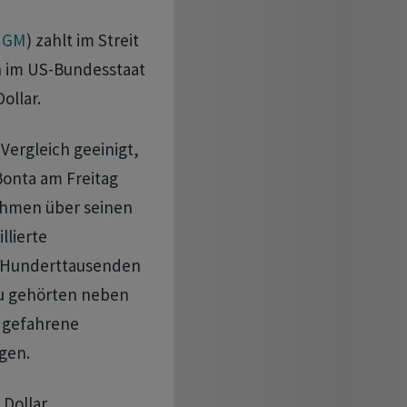
(
GM
) zahlt im Streit
 ⁠im US-Bundesstaat
ollar.
Vergleich geeinigt,
Bonta ‌am Freitag
nehmen über seinen
llierte
n Hunderttausenden
zu gehörten neben
 gefahrene
gen.
 Dollar