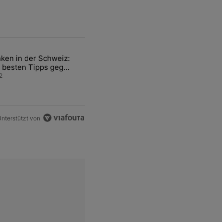
ten Artikel der letzten 7 days.
ken in der Schweiz:
ür den Verkauf von WM-Anteilen" mit 2 kommentare.
el mit dem Titel "Tanken in der Schweiz: Die besten Tipps gegen teu
 besten Tipps gegen
ren Sprit
2
nterstützt von