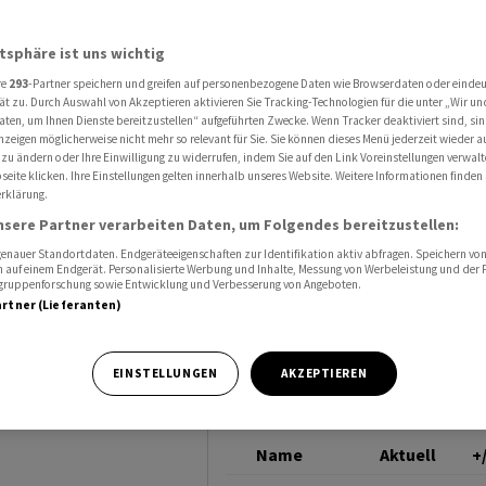
r Strafe in Kalifornien
GENERAL MOTORS
atsphäre ist uns wichtig
re
293
-Partner speichern und greifen auf personenbezogene Daten wie Browserdaten oder einde
ät zu. Durch Auswahl von Akzeptieren aktivieren Sie Tracking-Technologien für die unter „Wir un
aten, um Ihnen Dienste bereitzustellen“ aufgeführten Zwecke. Wenn Tracker deaktiviert sind, s
nzeigen möglicherweise nicht mehr so relevant für Sie. Sie können dieses Menü jederzeit wieder a
rafe in
 zu ändern oder Ihre Einwilligung zu widerrufen, indem Sie auf den Link Voreinstellungen verwal
eite klicken. Ihre Einstellungen gelten innerhalb unseres Website. Weitere Informationen finden 
rklärung.
nsere Partner verarbeiten Daten, um Folgendes bereitzustellen:
nauer Standortdaten. Endgeräteeigenschaften zur Identifikation aktiv abfragen. Speichern von 
 auf einem Endgerät. Personalisierte Werbung und Inhalte, Messung von Werbeleistung und der
elgruppenforschung sowie Entwicklung und Verbesserung von Angeboten.
artner (Lieferanten)
nen Dollar Strafe
EINSTELLUNGEN
AKZEPTIEREN
rkauf von
Name
Aktuell
+