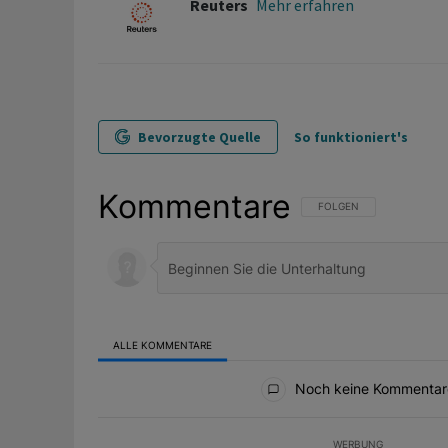
Reuters
Mehr erfahren
Bevorzugte Quelle
So funktioniert's
Kommentare
FOLGE DIESER UNTERHAL
FOLGEN
ALLE KOMMENTARE
Alle Kommentare
Noch keine Kommentar
WERBUNG