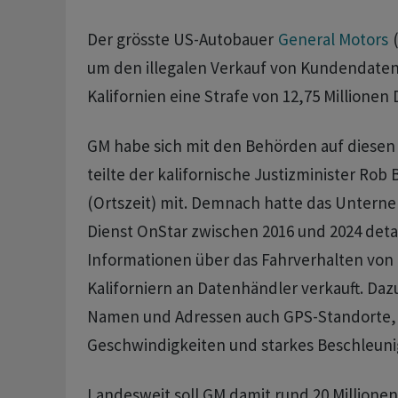
Der grösste US-Autobauer
General Motors
um den illegalen Verkauf von ‌Kundendaten
Kalifornien eine Strafe von 12,75 Millionen ⁠D
GM habe sich mit den Behörden auf diesen 
‌teilte der kalifornische Justizminister Rob 
(Ortszeit) mit. ​Demnach hatte das Unter
Dienst OnStar zwischen 2016 und 2024 detai
Informationen über das Fahrverhalten vo
Kaliforniern an Datenhändler verkauft. Da
Namen ‌und Adressen auch GPS-Standorte,
Geschwindigkeiten und starkes Beschleuni
Landesweit soll GM damit rund 20 Millionen