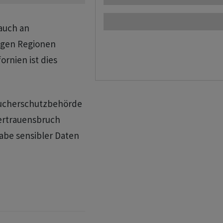
auch ​an
nigen Regionen
rnien ist ⁠dies
raucherschutzbehörde
ertrauensbruch
abe sensibler Daten