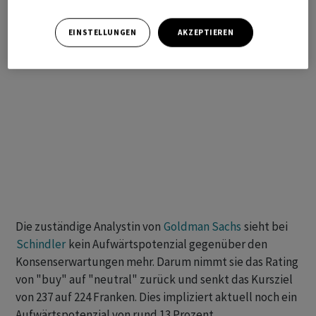
EINSTELLUNGEN
AKZEPTIEREN
Die zuständige Analystin von
Goldman Sachs
sieht bei
Schindler
kein Aufwärtspotenzial gegenüber den
Konsenserwartungen mehr. Darum nimmt sie das Rating
von "buy" auf "neutral" zurück und senkt das Kursziel
von 237 auf 224 Franken. Dies impliziert aktuell noch ein
Aufwärtspotenzial von rund 13 Prozent.