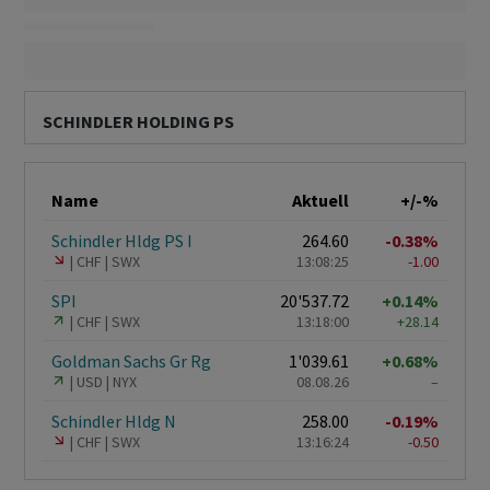
SCHINDLER HOLDING PS
Name
Aktuell
+/-%
Schindler Hldg PS I
264.60
-0.38%
CHF
SWX
13:08:25
-1.00
SPI
20'537.72
+0.14%
CHF
SWX
13:18:00
+28.14
Goldman Sachs Gr Rg
1'039.61
+0.68%
USD
NYX
08.08.26
–
Schindler Hldg N
258.00
-0.19%
CHF
SWX
13:16:24
-0.50