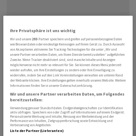
Die Partizipationsscheine (PS) des Lift- und
Ihre Privatsphäre ist uns wichtig
Rolltreppenherstellers
Schindler
verlieren 2,45 Prozent
Wir und unsere
293
-Partner speichern und greifen auf personenbezogene Daten
auf 198,00 Franken, während der Gesamtmarkt
wie Browserdaten oder eindeutige Kennungen auf Ihrem Gerät zu. Durch Auswahl
gemessen am
Swiss Performance Index
(
SPI
) 0,28
von Akzeptieren aktivieren Sie Tracking-Technologien für die unter „Wir und
unsere Partner verarbeiten Daten, um Ihnen Dienste bereitzustellen“ aufgeführten
Prozent gewinnt.
Schindler
-PS haben seit dem
Zwecke. Wenn Tracker deaktiviert sind, sind manche Inhalte und Anzeigen
Jahreshöhepunkt im März 6 Prozent verloren.
möglicherweise nicht mehr so relevant für Sie. Sie können dieses Menü jederzeit
wieder aufrufen, um Ihre Einstellungen zu ändern oder Ihre Einwilligung zu
widerrufen, indem Sie auf den Link Voreinstellungen verwalten am unteren Rand
der Webseite klicken. Ihre Einstellungen gelten innerhalb unseres Website. Weitere
Informationen finden Sie in unserer Datenschutzerklärung.
Wir und unsere Partner verarbeiten Daten, um Folgendes
bereitzustellen:
Verwendung genauer Standortdaten. Endgeräteeigenschaften zur Identifikation
aktiv abfragen. Speichern von oder Zugriff auf Informationen auf einem Endgerät.
Personalisierte Werbung und Inhalte, Messung von Werbeleistung und der
Performance von Inhalten, Zielgruppenforschung sowie Entwicklung und
Verbesserung von Angeboten.
Liste der Partner (Lieferanten)