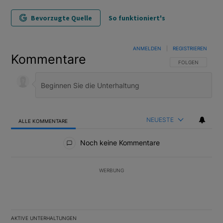
Bevorzugte Quelle
So funktioniert's
ANMELDEN
|
REGISTRIEREN
Kommentare
FOLGE DIESER U
FOLGEN
NEUESTE
ALLE KOMMENTARE
Alle Kommentare
Noch keine Kommentare
WERBUNG
AKTIVE UNTERHALTUNGEN