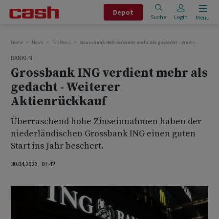
Depot
Suche
Login
Menu
Home
News
Top News
Grossbank ING verdient mehr als gedacht - Weiterer Aktie
BANKEN
Grossbank ING verdient mehr als
gedacht - Weiterer
Aktienrückkauf
Überraschend hohe Zinseinnahmen haben der
niederländischen Grossbank ING einen guten
Start ins Jahr beschert.
30.04.2026 07:42