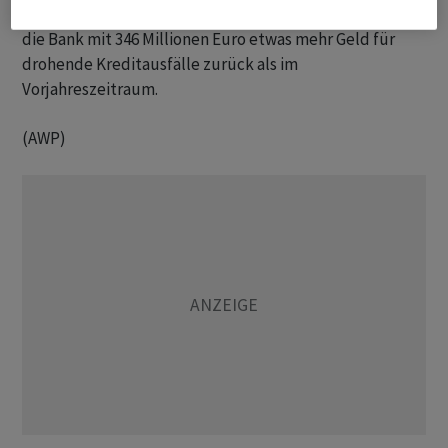
gut drei Prozent auf 5,8 Milliarden Euro. Zugleich legte
die Bank mit 346 Millionen Euro etwas mehr Geld für
drohende Kreditausfälle zurück als im
Vorjahreszeitraum.
(AWP)