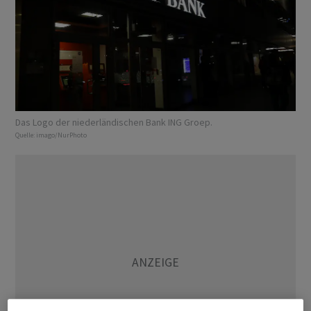
Das Logo der niederländischen Bank ING Groep.
Quelle:
imago/NurPhoto