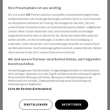
Ihre Privatsphäre ist uns wichtig
Wir und unsere
293
-Partner speichern und greifen auf personenbezogene Daten
wie Browserdaten oder eindeutige Kennungen auf Ihrem Gerät zu. Durch Auswahl
von Akzeptieren aktivieren Sie Tracking-Technologien für die unter „Wir und
Unter dem Strich stand ein Gewinn von 1,56 Milliarden
unsere Partner verarbeiten Daten, um Ihnen Dienste bereitzustellen“ aufgeführten
Zwecke. Wenn Tracker deaktiviert sind, sind manche Inhalte und Anzeigen
Euro und damit sieben Prozent mehr als ein Jahr zuvor,
möglicherweise nicht mehr so relevant für Sie. Sie können dieses Menü jederzeit
wie der Mutterkonzern der gleichnamigen deutschen
wieder aufrufen, um Ihre Einstellungen zu ändern oder Ihre Einwilligung zu
widerrufen, indem Sie auf den Link Voreinstellungen verwalten am unteren Rand
Direktbank am Donnerstag in Amsterdam mitteilte.
der Webseite klicken. Ihre Einstellungen gelten innerhalb unseres Website. Weitere
Analysten hatten mit rund 100 Millionen weniger
Informationen finden Sie in unserer Datenschutzerklärung.
gerechnet. Bankchef Steven van Rijswijk sieht das
Wir und unsere Partner verarbeiten Daten, um Folgendes
bereitzustellen:
Geldhaus damit auf dem Weg zu seinen Jahreszielen.
Zudem kündigte er einen weiteren Aktienrückkauf
Verwendung genauer Standortdaten. Endgeräteeigenschaften zur Identifikation
aktiv abfragen. Speichern von oder Zugriff auf Informationen auf einem Endgerät.
über eine Milliarde Euro an.
Personalisierte Werbung und Inhalte, Messung von Werbeleistung und der
Performance von Inhalten, Zielgruppenforschung sowie Entwicklung und
Verbesserung von Angeboten.
Im ersten Quartal steigerte die
ING
ihren
Liste der Partner (Lieferanten)
Zinsüberschuss um zwölf Prozent auf knapp 4,1
Milliarden Euro und damit stärker als von Experten
EINSTELLUNGEN
AKZEPTIEREN
erwartet. Die gesamten Erträge wuchsen jedoch nur um