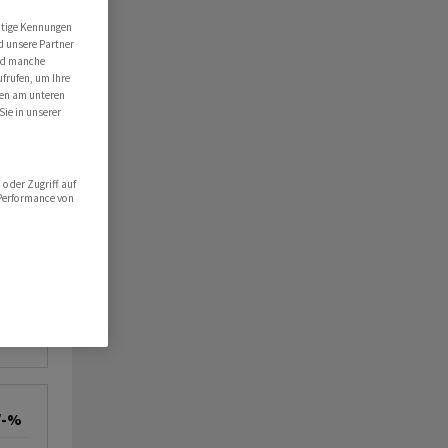
utige Kennungen
d unsere Partner
ind manche
ufrufen, um Ihre
ten am unteren
Sie in unserer
oder Zugriff auf
 Performance von
/-%