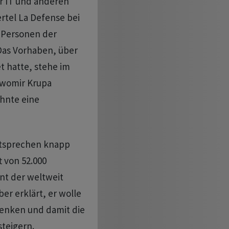
er IT und anderen
ertel La Defense bei
e Personen der
Das Vorhaben, über
t hatte, stehe im
womir Krupa
hnte eine
ntsprechen knapp
 von 52.000
nt der weltweit
er erklärt, er wolle
 senken und damit die
steigern.