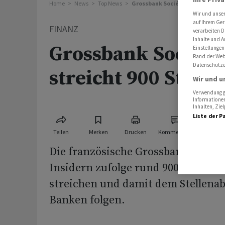
Home
News
Top News
Grossbank Société Générale stre
Wir und unse
auf Ihrem Ger
FINANZ
verarbeiten D
Inhalte und A
Grossbank Société
Einstellungen
Rand der Webs
Datenschutze
streicht 900 Stelle
Wir und u
Verwendung ge
Informationen
Inhalten, Zi
Liste der P
Teilen
Merken
Drucken
Kommentare
Die französische Grossbank Société
Insidern zufolge rund 900 bis 1000
streichen und damit dem Stellena
Banken folgen.