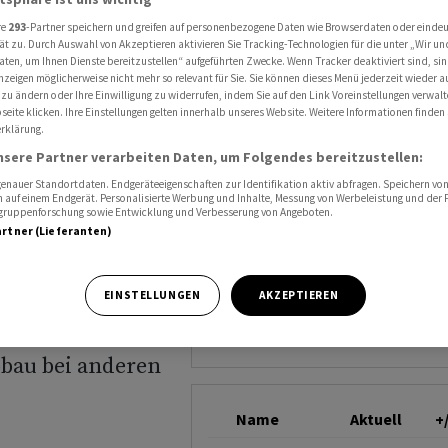
icht 900 Stellen
DEUTSCHE BANK
re
293
-Partner speichern und greifen auf personenbezogene Daten wie Browserdaten oder einde
ät zu. Durch Auswahl von Akzeptieren aktivieren Sie Tracking-Technologien für die unter „Wir un
aten, um Ihnen Dienste bereitzustellen“ aufgeführten Zwecke. Wenn Tracker deaktiviert sind, s
nzeigen möglicherweise nicht mehr so relevant für Sie. Sie können dieses Menü jederzeit wieder a
 Générale
 zu ändern oder Ihre Einwilligung zu widerrufen, indem Sie auf den Link Voreinstellungen verwal
eite klicken. Ihre Einstellungen gelten innerhalb unseres Website. Weitere Informationen finden 
rklärung.
n
nsere Partner verarbeiten Daten, um Folgendes bereitzustellen:
nauer Standortdaten. Endgeräteeigenschaften zur Identifikation aktiv abfragen. Speichern von 
 auf einem Endgerät. Personalisierte Werbung und Inhalte, Messung von Werbeleistung und der
elgruppenforschung sowie Entwicklung und Verbesserung von Angeboten.
artner (Lieferanten)
EINSTELLUNGEN
AKZEPTIEREN
 Générale will
 Arbeitsplätze
bbau bei anderen
Name
Aktuell
+