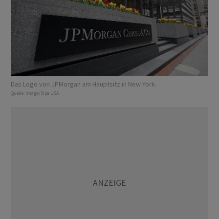
Das Logo von JPMorgan am Hauptsitz in New York.
Quelle:
imago/Sipa USA