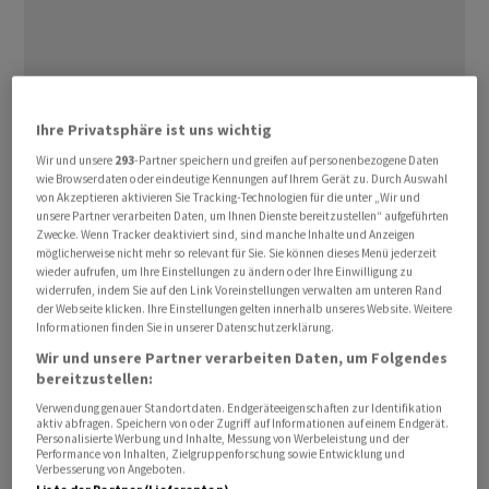
Alle durch die US-Notenbank Fed getesteten 22
Ihre Privatsphäre ist uns wichtig
Institute bestanden den jährlichen Stresstest, wie die
Wir und unsere
293
-Partner speichern und greifen auf personenbezogene Daten
Finanzaufseher am Freitag in Washington mitteilten.
wie Browserdaten oder eindeutige Kennungen auf Ihrem Gerät zu. Durch Auswahl
von Akzeptieren aktivieren Sie Tracking-Technologien für die unter „Wir und
Auch die
Deutsche Bank
hatte mit ihrem US-Ableger
unsere Partner verarbeiten Daten, um Ihnen Dienste bereitzustellen“ aufgeführten
bei dem Test mit simulierten Krisenszenarien keine
Zwecke. Wenn Tracker deaktiviert sind, sind manche Inhalte und Anzeigen
Probleme.
möglicherweise nicht mehr so relevant für Sie. Sie können dieses Menü jederzeit
wieder aufrufen, um Ihre Einstellungen zu ändern oder Ihre Einwilligung zu
widerrufen, indem Sie auf den Link Voreinstellungen verwalten am unteren Rand
Jedes Institut sei bei einer hypothetischen Rezession
der Webseite klicken. Ihre Einstellungen gelten innerhalb unseres Website. Weitere
Informationen finden Sie in unserer Datenschutzerklärung.
oberhalb ihrer Mindestkapitalanforderungen
Wir und unsere Partner verarbeiten Daten, um Folgendes
geblieben, hiess es weiter. Insgesamt hätten die Banken
bereitzustellen:
in diesem Szenario mehr als 550 Milliarden US-Dollar
Verwendung genauer Standortdaten. Endgeräteeigenschaften zur Identifikation
verloren. Der Anteil des harten Kernkapitals (Common
aktiv abfragen. Speichern von oder Zugriff auf Informationen auf einem Endgerät.
Personalisierte Werbung und Inhalte, Messung von Werbeleistung und der
Equity Tier 1 capital - CET 1) wäre auf 11,6 Prozent
Performance von Inhalten, Zielgruppenforschung sowie Entwicklung und
Verbesserung von Angeboten.
gefallen, deutlich mehr als die von den Aufsehern als