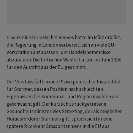
Finanzministerin Rachel Reeves hatte im März erklärt,
‌die Regierung in London sei bereit, sich an viele EU-
Vorschriften anzupassen, um Handelshemmnisse
abzubauen. Die britischen Wähler hatten im Juni 2016
für den Austritt ​aus ​der EU gestimmt.
Der Vorstoss fällt ⁠in eine Phase politischer Instabilität
für Starmer, ​dessen Position nach ⁠schlechten
Ergebnissen bei Kommunal- und Regionalwahlen als
geschwächt gilt. Der kürzlich zurückgetretene
‌Gesundheitsminister Wes Streeting, der als möglicher
Herausforderer Starmers gilt, sprach sich für eine
spätere Rückkehr Grossbritanniens in die EU ‌aus.