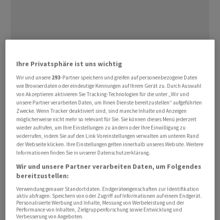
Ihre Privatsphäre ist uns wichtig
Dieser sei in Brüssel jedoch ‌auf ⁠Ablehnung gestossen,
berichteten die Zeitung «The Guardian» und der Sender
Wir und unsere
293
-Partner speichern und greifen auf personenbezogene Daten
wie Browserdaten oder eindeutige Kennungen auf Ihrem Gerät zu. Durch Auswahl
BBC am ⁠Samstag. Demnach habe die EU stattdessen
von Akzeptieren aktivieren Sie Tracking-Technologien für die unter „Wir und
vorgeschlagen, dass das Land einer Zollunion oder dem
unsere Partner verarbeiten Daten, um Ihnen Dienste bereitzustellen“ aufgeführten
Zwecke. Wenn Tracker deaktiviert sind, sind manche Inhalte und Anzeigen
‌Europäischen Wirtschaftsraum (EWR) beitreten solle.
möglicherweise nicht mehr so relevant für Sie. Sie können dieses Menü jederzeit
wieder aufrufen, um Ihre Einstellungen zu ändern oder Ihre Einwilligung zu
widerrufen, indem Sie auf den Link Voreinstellungen verwalten am unteren Rand
Beide Optionen würden jedoch ‌voraussetzen, dass
der Webseite klicken. Ihre Einstellungen gelten innerhalb unseres Website. Weitere
Premierminister Keir Starmer seine ​Ablehnung der
Informationen finden Sie in unserer Datenschutzerklärung.
Personenfreizügigkeit für Arbeiter aufgibt. Britische
Wir und unsere Partner verarbeiten Daten, um Folgendes
Regierungsvertreter erklärten dem «Guardian» zufolge,
bereitzustellen:
die EU habe den Vorschlag für einen Waren-
Verwendung genauer Standortdaten. Endgeräteeigenschaften zur Identifikation
aktiv abfragen. Speichern von oder Zugriff auf Informationen auf einem Endgerät.
Binnenmarkt nicht endgültig abgelehnt. Das Thema
Personalisierte Werbung und Inhalte, Messung von Werbeleistung und der
Performance von Inhalten, Zielgruppenforschung sowie Entwicklung und
gehöre zu den Optionen für einen geplanten EU-
Verbesserung von Angeboten.