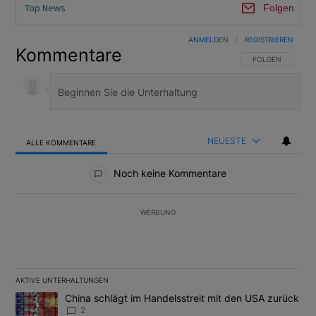
Top News
Folgen
ANMELDEN
|
REGISTRIEREN
Kommentare
FOLGE DIESER U
FOLGEN
NEUESTE
ALLE KOMMENTARE
Alle Kommentare
Noch keine Kommentare
WERBUNG
AKTIVE UNTERHALTUNGEN
Das Folgende ist eine Liste der am meisten kommentierten Artikel
Ein Trendartikel mit dem Titel "China schlägt im Handelsstreit m
China schlägt im Handelsstreit mit den USA zurück
2