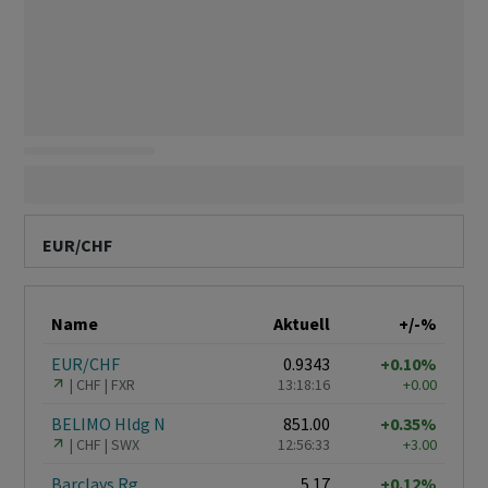
EUR/CHF
Name
Aktuell
+/-%
EUR/CHF
0.9343
+0.10%
CHF
FXR
13:18:16
+0.00
BELIMO Hldg N
851.00
+0.35%
CHF
SWX
12:56:33
+3.00
Barclays Rg
5.17
+0.12%