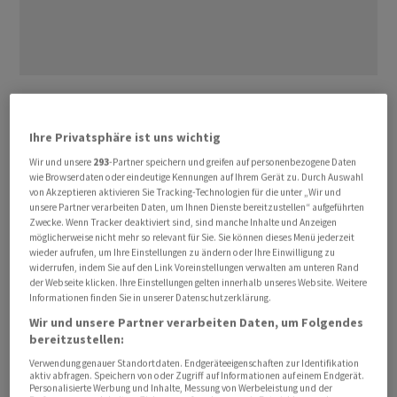
127,50
Franken
fehlen der Aktie von
Belimo
auf das
Jahreshoch von 916
Franken
Ende Februar 2026. Diesen
Ihre Privatsphäre ist uns wichtig
Kurssprung wird der Titel wohl kaum am Freitag
Wir und unsere
293
-Partner speichern und greifen auf personenbezogene Daten
hinlegen, dennoch könnte es weiter stark nach oben
wie Browserdaten oder eindeutige Kennungen auf Ihrem Gerät zu. Durch Auswahl
gehen, wie schon am Mittwoch, als die Aktie 9 Prozent
von Akzeptieren aktivieren Sie Tracking-Technologien für die unter „Wir und
unsere Partner verarbeiten Daten, um Ihnen Dienste bereitzustellen“ aufgeführten
auf 788,50 Franken zulegen konnte - der höchste Stand
Zwecke. Wenn Tracker deaktiviert sind, sind manche Inhalte und Anzeigen
seit Februar. Das Jahresplus von
Belimo
beträgt
möglicherweise nicht mehr so relevant für Sie. Sie können dieses Menü jederzeit
lediglich 0,96 Prozent mit einer Kursspanne von 623
wieder aufrufen, um Ihre Einstellungen zu ändern oder Ihre Einwilligung zu
widerrufen, indem Sie auf den Link Voreinstellungen verwalten am unteren Rand
Franken bis 916 Franken.
der Webseite klicken. Ihre Einstellungen gelten innerhalb unseres Website. Weitere
Informationen finden Sie in unserer Datenschutzerklärung.
Vor Auffahrt hatte eine Kaufempfehlung für
Wir und unsere Partner verarbeiten Daten, um Folgendes
bereitzustellen:
Unterstützung gesorgt.
Barclays
nahm die Abdeckung
für das Zürcher Unternehmen auf, mit einem Kursziel
Verwendung genauer Standortdaten. Endgeräteeigenschaften zur Identifikation
aktiv abfragen. Speichern von oder Zugriff auf Informationen auf einem Endgerät.
von 1000 Franken. Belimo werde zunehmend nicht mehr
Personalisierte Werbung und Inhalte, Messung von Werbeleistung und der