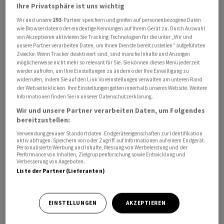
Ihre Privatsphäre ist uns wichtig
Wir und unsere
293
-Partner speichern und greifen auf personenbezogene Daten
wie Browserdaten oder eindeutige Kennungen auf Ihrem Gerät zu. Durch Auswahl
von Akzeptieren aktivieren Sie Tracking-Technologien für die unter „Wir und
unsere Partner verarbeiten Daten, um Ihnen Dienste bereitzustellen“ aufgeführten
Der Containerumschlag im Hamburger Hafen ist im
Zwecke. Wenn Tracker deaktiviert sind, sind manche Inhalte und Anzeigen
möglicherweise nicht mehr so relevant für Sie. Sie können dieses Menü jederzeit
ersten Halbjahr stärker gewachsen als der Umschlag der
wieder aufrufen, um Ihre Einstellungen zu ändern oder Ihre Einwilligung zu
Wettbewerber Rotterdam und Antwerpen-Brügge. Der
widerrufen, indem Sie auf den Link Voreinstellungen verwalten am unteren Rand
der Webseite klicken. Ihre Einstellungen gelten innerhalb unseres Website. Weitere
Containerumschlag in Hamburg legte zum
Informationen finden Sie in unserer Datenschutzerklärung.
Vorjahreszeitraum um 9,3 Prozent auf 4,2 Millionen
Wir und unsere Partner verarbeiten Daten, um Folgendes
Standardcontainer zu, wie die Marketinggesellschaft
bereitzustellen:
Hafen Hamburg Marketing mitteilte. Die Statistik
Verwendung genauer Standortdaten. Endgeräteeigenschaften zur Identifikation
erfasst beladene und leere Container.
aktiv abfragen. Speichern von oder Zugriff auf Informationen auf einem Endgerät.
Personalisierte Werbung und Inhalte, Messung von Werbeleistung und der
Performance von Inhalten, Zielgruppenforschung sowie Entwicklung und
Verbesserung von Angeboten.
Ein Grund der guten Entwicklung war, dass der
Liste der Partner (Lieferanten)
Warentransport zwischen Hamburg und Asien stieg.
Wachstumsmärkte waren Malaysia, Indien und China.
EINSTELLUNGEN
AKZEPTIEREN
In Europas grösstem Containerhafen Rotterdam nahm