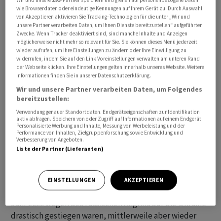
wie Browserdaten oder eindeutige Kennungen auf Ihrem Gerät zu. Durch Auswahl
von Akzeptieren aktivieren Sie Tracking-Technologien für die unter „Wir und
unsere Partner verarbeiten Daten, um Ihnen Dienste bereitzustellen“ aufgeführten
Zwecke. Wenn Tracker deaktiviert sind, sind manche Inhalte und Anzeigen
Der Handelsüberschuss als Differenz von Ex- und
möglicherweise nicht mehr so relevant für Sie. Sie können dieses Menü jederzeit
wieder aufrufen, um Ihre Einstellungen zu ändern oder Ihre Einwilligung zu
Importen fiel saisonbereinigt von 15,1 Milliarden Euro
widerrufen, indem Sie auf den Link Voreinstellungen verwalten am unteren Rand
im November auf 13,0 Milliarden Euro im Dezember, wie
der Webseite klicken. Ihre Einstellungen gelten innerhalb unseres Website. Weitere
Informationen finden Sie in unserer Datenschutzerklärung.
das Statistikamt Eurostat am Donnerstag in Luxemburg
Wir und unsere Partner verarbeiten Daten, um Folgendes
mitteilte. Die Entwicklung geht auf geringere
bereitzustellen:
Ausfuhren zurück, die im Monatsvergleich um 0,8
Verwendung genauer Standortdaten. Endgeräteeigenschaften zur Identifikation
Prozent sanken. Die Importe stagnierten. Im Gesamtjahr
aktiv abfragen. Speichern von oder Zugriff auf Informationen auf einem Endgerät.
Personalisierte Werbung und Inhalte, Messung von Werbeleistung und der
2023 wies die Handelsbilanz der Eurozone einen
Performance von Inhalten, Zielgruppenforschung sowie Entwicklung und
Verbesserung von Angeboten.
Überschuss von 65,9 Milliarden Euro auf.
Liste der Partner (Lieferanten)
2022 war dagegen ein hohes Defizit von 332,2 Milliarden
Euro aufgetreten. Hintergrund der Entwicklung dürften
EINSTELLUNGEN
AKZEPTIEREN
vor allem die Energie- und Rohstoffpreise sein, die im
Jahr 2022 wegen des russischen Angriffs auf die Ukraine
drastisch gestiegen waren, mittlerweile aber wieder