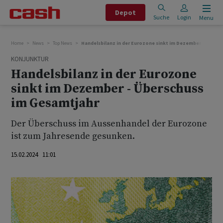
Depot
Suche
Login
Menu
Home
News
Top News
Handelsbilanz in der Eurozone sinkt im Dezember - Übers
KONJUNKTUR
Handelsbilanz in der Eurozone
sinkt im Dezember - Überschuss
im Gesamtjahr
Der Überschuss im Aussenhandel der Eurozone
ist zum Jahresende gesunken.
15.02.2024 11:01