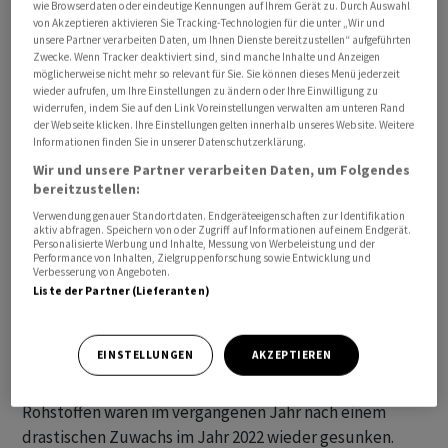
wie Browserdaten oder eindeutige Kennungen auf Ihrem Gerät zu. Durch Auswahl
von Akzeptieren aktivieren Sie Tracking-Technologien für die unter „Wir und
unsere Partner verarbeiten Daten, um Ihnen Dienste bereitzustellen“ aufgeführten
Zwecke. Wenn Tracker deaktiviert sind, sind manche Inhalte und Anzeigen
möglicherweise nicht mehr so relevant für Sie. Sie können dieses Menü jederzeit
Gegenüber dem Vormonat stieg es um 0,3 Milliarden auf
wieder aufrufen, um Ihre Einstellungen zu ändern oder Ihre Einwilligung zu
widerrufen, indem Sie auf den Link Voreinstellungen verwalten am unteren Rand
62,2 Milliarden US-Dollar, wie das Handelsministerium
der Webseite klicken. Ihre Einstellungen gelten innerhalb unseres Website. Weitere
am Mittwoch in Washington mitteilte. Analysten hatten
Informationen finden Sie in unserer Datenschutzerklärung.
im Schnitt ein etwas geringeres Defizit von 62,0
Wir und unsere Partner verarbeiten Daten, um Folgendes
Milliarden erwartet. Die Exporte stiegen, die Importe
bereitzustellen:
jedoch noch deutlicher.
Verwendung genauer Standortdaten. Endgeräteeigenschaften zur Identifikation
aktiv abfragen. Speichern von oder Zugriff auf Informationen auf einem Endgerät.
Personalisierte Werbung und Inhalte, Messung von Werbeleistung und der
Performance von Inhalten, Zielgruppenforschung sowie Entwicklung und
Im Gesamtjahr 2023 ging das Handelsdefizit dagegen
Verbesserung von Angeboten.
kräftig zurück. Zum Vorjahr sank es um 177,8 Milliarden
Liste der Partner (Lieferanten)
oder 18,7 Prozent auf 773,4 Milliarden Dollar. Die
Ausfuhren stiegen, während die Einfuhren stark
EINSTELLUNGEN
AKZEPTIEREN
zurückgingen. Besonders deutlich verringerten sich die
Importe von Rohöl. Die Preise von Energie und
Rohstoffen waren im vergangenen Jahr nach einem
drastischen Zuwachs im Jahr 2022 wieder gesunken.