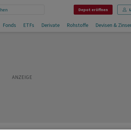
Depot
eröffnen
Handelsvolumen an der Schweizer Börse nimmt im Juli deutlich ab
Fonds
ETFs
Derivate
Rohstoffe
Devisen & Zinse
Teilen
Merken
Drucken
Kommentare