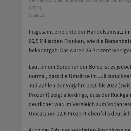
Der Hauptsitz der Schweizer Börse SIX an der Pfing
(2023).
Quelle:
zVg
Insgesamt erreichte der Handelsumsatz im 
66,5 Milliarden Franken, wie die Börsenbe
bekanntgab. Das waren 26 Prozent weniger 
Laut einem Sprecher der Börse ist es jedoc
normal, dass die Umsätze im Juli zurückgehe
Juli-Zahlen der Vorjahre 2020 bis 2022 (zwi
Prozent) zeigt allerdings, dass der Rückga
deutlicher war. Im Vergleich zum Vorjahres
Umsatz um 12,6 Prozent ebenfalls deutlich 
Auch die Zahl der getätigten Abschlüsse