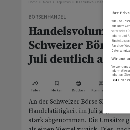
Home
News
Top News
Handelsvolumen an der Schweizer
Ihre Priv
BÖRSENHANDEL
Wir und unse
auf Ihrem Ger
Handelsvolumen a
verarbeiten D
Inhalte und A
Schweizer Börse 
Einstellungen
Rand der Webs
Datenschutze
Juli deutlich ab
Wir und u
Verwendung ge
Informationen
Inhalten, Zi
Liste der P
Teilen
Merken
Drucken
Kommentare
An der Schweizer Börse SIX hat di
Handelstätigkeit im Juli gegenüb
stark abgenommen. Die Umsätze 
als einen Viertel zurück. Dies, na