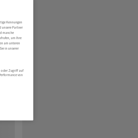
utige Kennungen
d unsere Partner
ind manche
ufrufen, um Ihre
ten am unteren
Sie in unserer
oder Zugriff auf
 Performance von