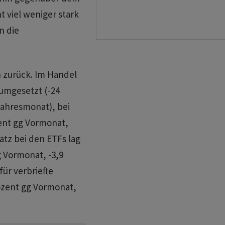
t viel weniger stark
n die
n zurück. Im Handel
 umgesetzt (-24
jahresmonat), bei
zent gg Vormonat,
atz bei den ETFs lag
g Vormonat, -3,9
ür verbriefte
rozent gg Vormonat,