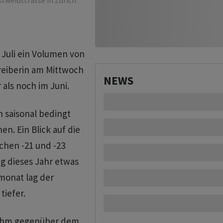
stweidstrasse in Zürich
Juli ein Volumen von
treiberin am Mittwoch
NEWS
als noch im Juni.
h saisonal bedingt
n. Ein Blick auf die
schen -21 und -23
ng dieses Jahr etwas
monat lag der
tiefer.
 nahm gegenüber dem