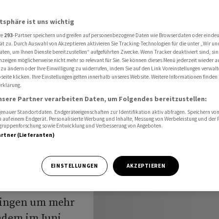
 Börse nimmt im Juli deutlich ab
atsphäre ist uns wichtig
re
293
-Partner speichern und greifen auf personenbezogene Daten wie Browserdaten oder einde
ät zu. Durch Auswahl von Akzeptieren aktivieren Sie Tracking-Technologien für die unter „Wir un
n der
aten, um Ihnen Dienste bereitzustellen“ aufgeführten Zwecke. Wenn Tracker deaktiviert sind, s
nzeigen möglicherweise nicht mehr so relevant für Sie. Sie können dieses Menü jederzeit wieder a
nimmt im
 zu ändern oder Ihre Einwilligung zu widerrufen, indem Sie auf den Link Voreinstellungen verwal
eite klicken. Ihre Einstellungen gelten innerhalb unseres Website. Weitere Informationen finden 
rklärung.
nsere Partner verarbeiten Daten, um Folgendes bereitzustellen:
nauer Standortdaten. Endgeräteeigenschaften zur Identifikation aktiv abfragen. Speichern von 
 auf einem Endgerät. Personalisierte Werbung und Inhalte, Messung von Werbeleistung und der
elgruppenforschung sowie Entwicklung und Verbesserung von Angeboten.
artner (Lieferanten)
EINSTELLUNGEN
AKZEPTIEREN
e
er dem Vormonat
gingen um mehr
chdem im Juni