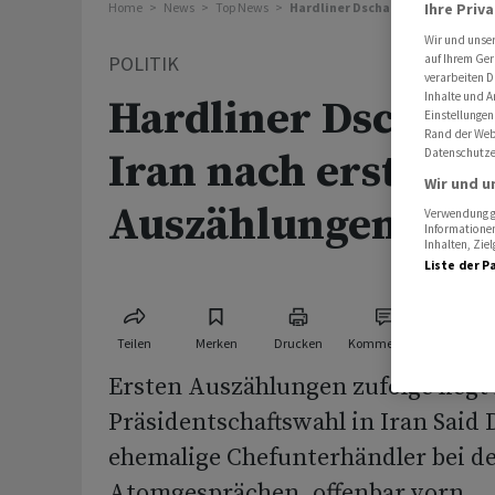
Home
News
Top News
Hardliner Dschalili liegt in Iran
Ihre Priv
Wir und unse
POLITIK
auf Ihrem Ger
verarbeiten D
Inhalte und A
Hardliner Dschalili
Einstellungen
Rand der Webs
Iran nach ersten
Datenschutze
Wir und u
Auszählungen vor
Verwendung ge
Informationen
Inhalten, Zi
Liste der P
Teilen
Merken
Drucken
Kommentare
Ersten Auszählungen zufolge liegt 
Präsidentschaftswahl in Iran Said D
ehemalige Chefunterhändler bei d
Atomgesprächen, offenbar vorn.