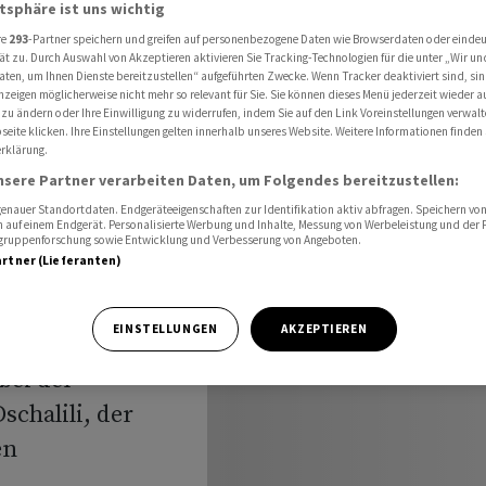
 nach ersten Auszählungen vorn
atsphäre ist uns wichtig
re
293
-Partner speichern und greifen auf personenbezogene Daten wie Browserdaten oder einde
ät zu. Durch Auswahl von Akzeptieren aktivieren Sie Tracking-Technologien für die unter „Wir un
aten, um Ihnen Dienste bereitzustellen“ aufgeführten Zwecke. Wenn Tracker deaktiviert sind, s
nzeigen möglicherweise nicht mehr so relevant für Sie. Sie können dieses Menü jederzeit wieder a
 liegt in
 zu ändern oder Ihre Einwilligung zu widerrufen, indem Sie auf den Link Voreinstellungen verwal
eite klicken. Ihre Einstellungen gelten innerhalb unseres Website. Weitere Informationen finden 
rklärung.
nsere Partner verarbeiten Daten, um Folgendes bereitzustellen:
n
nauer Standortdaten. Endgeräteeigenschaften zur Identifikation aktiv abfragen. Speichern von 
 auf einem Endgerät. Personalisierte Werbung und Inhalte, Messung von Werbeleistung und der
elgruppenforschung sowie Entwicklung und Verbesserung von Angeboten.
artner (Lieferanten)
EINSTELLUNGEN
AKZEPTIEREN
bei der
schalili, der
en