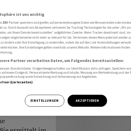
radeplatz» wegen Fall Vincenz
atsphäre ist uns wichtig
re
293
-Partner speichern und greifen auf personenbezogene Daten wie Browserdaten oder einde
 bei
ät zu. Durch Auswahl von Akzeptieren aktivieren Sie Tracking-Technologien für die unter „Wir un
aten, um Ihnen Dienste bereitzustellen“ aufgeführten Zwecke. Wenn Tracker deaktiviert sind, s
nzeigen möglicherweise nicht mehr so relevant für Sie. Sie können dieses Menü jederzeit wieder a
tz» wegen
 zu ändern oder Ihre Einwilligung zu widerrufen, indem Sie auf den Link Voreinstellungen verwal
eite klicken. Ihre Einstellungen gelten innerhalb unseres Website. Weitere Informationen finden 
rklärung.
nsere Partner verarbeiten Daten, um Folgendes bereitzustellen:
nauer Standortdaten. Endgeräteeigenschaften zur Identifikation aktiv abfragen. Speichern von 
 auf einem Endgerät. Personalisierte Werbung und Inhalte, Messung von Werbeleistung und der
elgruppenforschung sowie Entwicklung und Verbesserung von Angeboten.
artner (Lieferanten)
t beim
EINSTELLUNGEN
AKZEPTIEREN
 (IP) und dessen
ne
ie ermittelt im