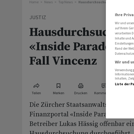
Home
News
Top News
Hausdurchsuchung bei «Inside Pa
Ihre Priv
JUSTIZ
Wir und unse
Hausdurchsuchung
auf Ihrem Ger
verarbeiten D
Inhalte und A
«Inside Paradepla
Einstellungen
Rand der Webs
Datenschutze
Fall Vincenz
Wir und u
Verwendung ge
Informationen
Inhalten, Zi
Liste der P
Teilen
Merken
Drucken
Kommentare
Die Zürcher Staatsanwaltschaft ha
Finanzportal «Inside Paradeplatz»
Betreiber Lukas Hässig offenbar ei
Hausdurchsuchung durchgeführt. S