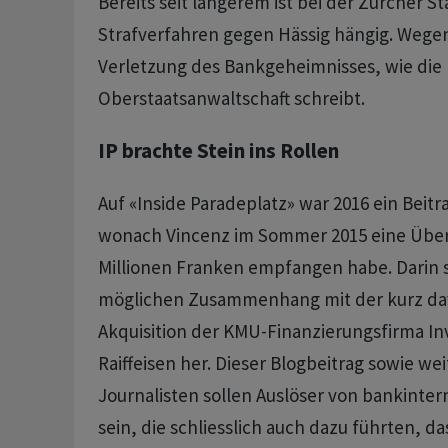
Bereits seit längerem ist bei der Zürcher S
Strafverfahren gegen Hässig hängig. Wege
Verletzung des Bankgeheimnisses, wie die
Oberstaatsanwaltschaft schreibt.
IP brachte Stein ins Rollen
Auf «Inside Paradeplatz» war 2016 ein Beitr
wonach Vincenz im Sommer 2015 eine Über
Millionen Franken empfangen habe. Darin s
möglichen Zusammenhang mit der kurz dav
Akquisition der KMU-Finanzierungsfirma In
Raiffeisen her. Dieser Blogbeitrag sowie w
Journalisten sollen Auslöser von bankint
sein, die schliesslich auch dazu führten, d