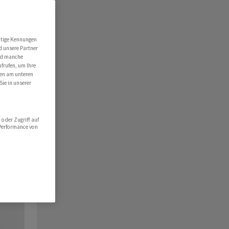
utige Kennungen
d unsere Partner
ind manche
ufrufen, um Ihre
ten am unteren
Sie in unserer
oder Zugriff auf
 Performance von