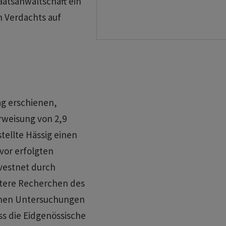
taatsanwaltschaft ein
n Verdachts auf
ag erschienen,
weisung von 2,9
tellte Hässig einen
or erfolgten
vestnet durch
eitere Recherchen des
ernen Untersuchungen
ass die Eidgenössische