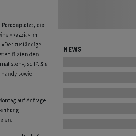
 Paradeplatz», die
ine «Razzia» im
. «Der zuständige
NEWS
sten filzten den
alisten», so IP. Sie
 Handy sowie
Montag auf Anfrage
menhang
eien.