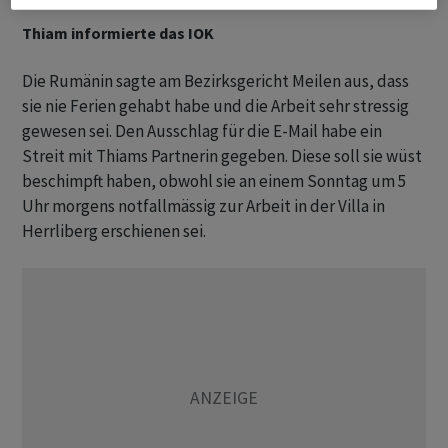
Thiam informierte das IOK
Die Rumänin sagte am Bezirksgericht Meilen aus, dass
sie nie Ferien gehabt habe und die Arbeit sehr stressig
gewesen sei. Den Ausschlag für die E-Mail habe ein
Streit mit Thiams Partnerin gegeben. Diese soll sie wüst
beschimpft haben, obwohl sie an einem Sonntag um 5
Uhr morgens notfallmässig zur Arbeit in der Villa in
Herrliberg erschienen sei.