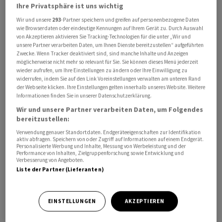
Ihre Privatsphäre ist uns wichtig
Wir und unsere
293
-Partner speichern und greifen auf personenbezogene Daten
wie Browserdaten oder eindeutige Kennungen auf Ihrem Gerät zu. Durch Auswahl
von Akzeptieren aktivieren Sie Tracking-Technologien für die unter „Wir und
Die erste Instanz hatte die Haushälterin des Ex-Credit-
unsere Partner verarbeiten Daten, um Ihnen Dienste bereitzustellen“ aufgeführten
Suisse-CEO freigesprochen. Tidjane Thiam akzeptierte
Zwecke. Wenn Tracker deaktiviert sind, sind manche Inhalte und Anzeigen
möglicherweise nicht mehr so relevant für Sie. Sie können dieses Menü jederzeit
den Freispruch nicht und legte beim Zürcher
wieder aufrufen, um Ihre Einstellungen zu ändern oder Ihre Einwilligung zu
Obergericht Berufung ein. Der Haushälterin wird
widerrufen, indem Sie auf den Link Voreinstellungen verwalten am unteren Rand
der Webseite klicken. Ihre Einstellungen gelten innerhalb unseres Website. Weitere
vorgeworfen, sie habe ihren ehemaligen Chef beim
Informationen finden Sie in unserer Datenschutzerklärung.
Internationalen Olympischen Komitee (IOK)
Wir und unsere Partner verarbeiten Daten, um Folgendes
anschwärzen wollen, um Geld von ihm zu erpressen.
bereitzustellen:
Verwendung genauer Standortdaten. Endgeräteeigenschaften zur Identifikation
Am 2. März 2021 habe sie seiner Assistentin ein
aktiv abfragen. Speichern von oder Zugriff auf Informationen auf einem Endgerät.
Personalisierte Werbung und Inhalte, Messung von Werbeleistung und der
entsprechendes Mail geschickt. Aus Sicht der Rumänin
Performance von Inhalten, Zielgruppenforschung sowie Entwicklung und
Verbesserung von Angeboten.
schuldete Thiam ihr noch Geld. Den Betrag von 587'000
Liste der Partner (Lieferanten)
Franken sah sie als Vergleichszahlung. Sie habe Thiam
beim IOK und Gewerkschaften als schlechten
Arbeitgeber anschwärzen wollen, so der Vorwurf. Thiam
EINSTELLUNGEN
AKZEPTIEREN
ist Mitglied im IOK.