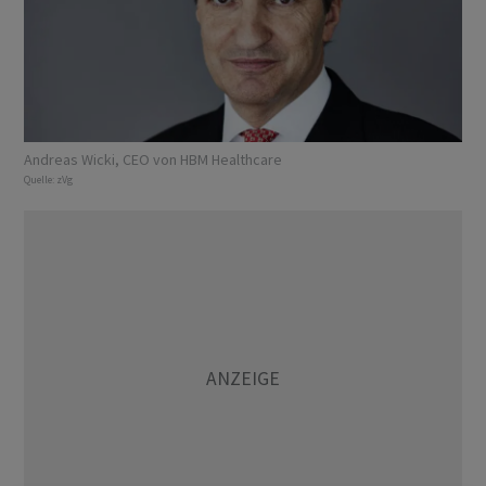
Andreas Wicki, CEO von HBM Healthcare
Quelle:
zVg