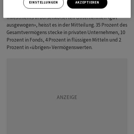
EINSTELLUNGEN
AKZEPTIEREN
Das Portfolio sei mit einem Anteil von 49 Prozent an
Investments in börsenkotierten Unternehmen «gut
ausgewogen», heisst es in der Mitteilung. 35 Prozent des
Gesamtvermögens stecke in privaten Unternehmen, 10
Prozent in Fonds, 4 Prozent in flüssigen Mitteln und 2
Prozent in «übrigen» Vermögenswerten.