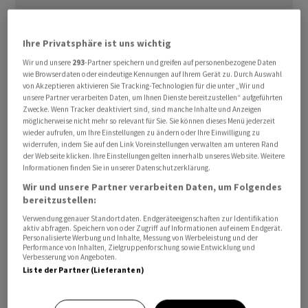
Ihre Privatsphäre ist uns wichtig
Konkret lag der Gewinn im abgelaufenen Geschäftsjahr
Wir und unsere
293
-Partner speichern und greifen auf personenbezogene Daten
bei 18,5 Millionen Franken nach einem Verlust von 1,1
wie Browserdaten oder eindeutige Kennungen auf Ihrem Gerät zu. Durch Auswahl
von Akzeptieren aktivieren Sie Tracking-Technologien für die unter „Wir und
Millionen im Jahr zuvor. Damit bestätigt
HBM
in ihrem
unsere Partner verarbeiten Daten, um Ihnen Dienste bereitzustellen“ aufgeführten
Communiqué vom Donnerstag frühere Angaben von
Zwecke. Wenn Tracker deaktiviert sind, sind manche Inhalte und Anzeigen
möglicherweise nicht mehr so relevant für Sie. Sie können dieses Menü jederzeit
Anfang April.
wieder aufrufen, um Ihre Einstellungen zu ändern oder Ihre Einwilligung zu
widerrufen, indem Sie auf den Link Voreinstellungen verwalten am unteren Rand
der Webseite klicken. Ihre Einstellungen gelten innerhalb unseres Website. Weitere
Der innere Wert pro Aktie (NAV) stieg im Geschäftsjahr
Informationen finden Sie in unserer Datenschutzerklärung.
um 1,5 Prozent, während sich der Aktienkurs mit -2,6
Wir und unsere Partner verarbeiten Daten, um Folgendes
Prozent leicht rückläufig entwickelte.
bereitzustellen:
Verwendung genauer Standortdaten. Endgeräteeigenschaften zur Identifikation
Der Verwaltungsrat beantragt nun der
aktiv abfragen. Speichern von oder Zugriff auf Informationen auf einem Endgerät.
Personalisierte Werbung und Inhalte, Messung von Werbeleistung und der
Generalversammlung eine gegenüber dem Vorjahr
Performance von Inhalten, Zielgruppenforschung sowie Entwicklung und
Verbesserung von Angeboten.
unveränderte Barausschüttung von 7,50 Franken pro
Liste der Partner (Lieferanten)
Aktie. Dies entspreche einer Rendite von 4,1 Prozent auf
dem Aktienkurs per Ende März 2025.