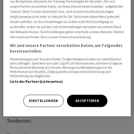
von Akzeptieren aktivieren Sie Tracking-Technologien für die unter „Wir und
unsere Partner verarbeiten Daten, um Ihnen Dienste bereitzustellen“ aufgeführten
Zwecke. Wenn Tracker deaktiviert sind, sind manche Inhalte und Anzeigen
möglicherweise nicht mehr so relevant für Sie. Sie können dieses Menü jederzeit
wieder aufrufen, um Ihre Einstellungen zu ändern oder Ihre Einwilligung zu
widerrufen, indem Sie auf den Link Voreinstellungen verwalten am unteren Rand
Gemessen am HFRI 500 Fund Weighted Composite Index
der Webseite klicken. Ihre Einstellungen gelten innerhalb unseres Website. Weitere
Informationen finden Sie in unserer Datenschutzerklärung.
verloren die Fonds 4,25 Prozent an Wert, wie aus am
Wir und unsere Partner verarbeiten Daten, um Folgendes
Montag veröffentlichten Daten des Analysehauses
bereitzustellen:
Hedge Fund Research (HFR) hervorgeht. Das Barometer
Verwendung genauer Standortdaten. Endgeräteeigenschaften zur Identifikation
vollzieht die Entwicklung der grössten weltweit
aktiv abfragen. Speichern von oder Zugriff auf Informationen auf einem Endgerät.
agierenden Hedgefonds nach. Vor allem bei Aktien- und
Personalisierte Werbung und Inhalte, Messung von Werbeleistung und der
Performance von Inhalten, Zielgruppenforschung sowie Entwicklung und
Kryptowährungsgeschäften machten die Hedgefonds-
Verbesserung von Angeboten.
Liste der Partner (Lieferanten)
Manager herbe Verluste. Hedgefonds-Manager
sammeln Kapital von professionellen Investoren wie
Versicherungskonzernen und Pensionsfonds ein und
EINSTELLUNGEN
AKZEPTIEREN
wetten damit auf Markttrends, Kursunterschiede
zwischen Börsen, Fusionen und makroökonomische
Tendenzen.