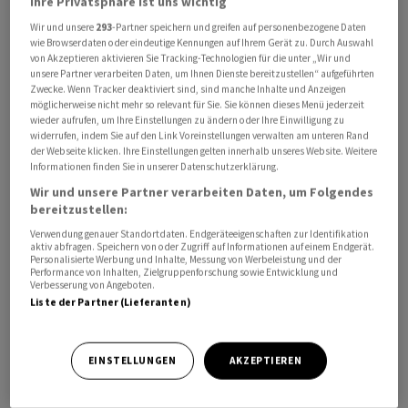
Ihre Privatsphäre ist uns wichtig
Wir und unsere
293
-Partner speichern und greifen auf personenbezogene Daten
wie Browserdaten oder eindeutige Kennungen auf Ihrem Gerät zu. Durch Auswahl
von Akzeptieren aktivieren Sie Tracking-Technologien für die unter „Wir und
unsere Partner verarbeiten Daten, um Ihnen Dienste bereitzustellen“ aufgeführten
Zwecke. Wenn Tracker deaktiviert sind, sind manche Inhalte und Anzeigen
Die Kommission sei zum Schluss gekommen, dass der
möglicherweise nicht mehr so relevant für Sie. Sie können dieses Menü jederzeit
angestrebte Zusammenschluss keine
wieder aufrufen, um Ihre Einstellungen zu ändern oder Ihre Einwilligung zu
widerrufen, indem Sie auf den Link Voreinstellungen verwalten am unteren Rand
wettbewerbsrechtlichen Bedenken aufwerfe, heisst es
der Webseite klicken. Ihre Einstellungen gelten innerhalb unseres Website. Weitere
in einem am Dienstag veröffentlichten Schreiben der
Informationen finden Sie in unserer Datenschutzerklärung.
Behörde. Sie verweist dabei auf die «begrenzte»
Wir und unsere Partner verarbeiten Daten, um Folgendes
bereitzustellen:
Marktposition der Versicherer nach der Fusion.
Verwendung genauer Standortdaten. Endgeräteeigenschaften zur Identifikation
aktiv abfragen. Speichern von oder Zugriff auf Informationen auf einem Endgerät.
Helvetia
und
Baloise
hatten im Frühling ihre Fusion
Personalisierte Werbung und Inhalte, Messung von Werbeleistung und der
Performance von Inhalten, Zielgruppenforschung sowie Entwicklung und
angekündigt. Dabei soll der zweitgrösste Versicherer
Verbesserung von Angeboten.
der Schweiz mit einem kombinierten Geschäftsvolumen
Liste der Partner (Lieferanten)
von über 20 Milliarden Franken und mit rund 22'000
Mitarbeitenden entstehen.
EINSTELLUNGEN
AKZEPTIEREN
Neben dem Schweizer Heimmarkt sind die beiden