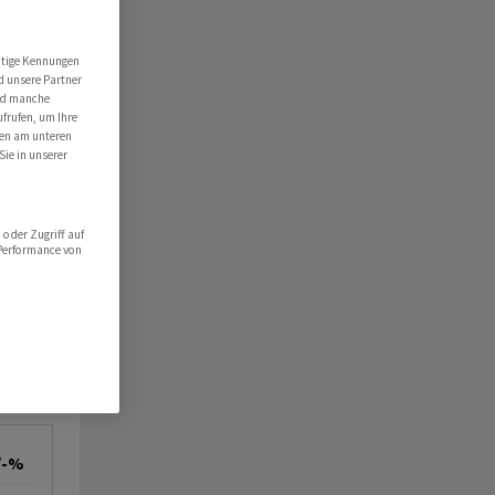
utige Kennungen
d unsere Partner
ind manche
ufrufen, um Ihre
ten am unteren
Sie in unserer
oder Zugriff auf
 Performance von
/-%