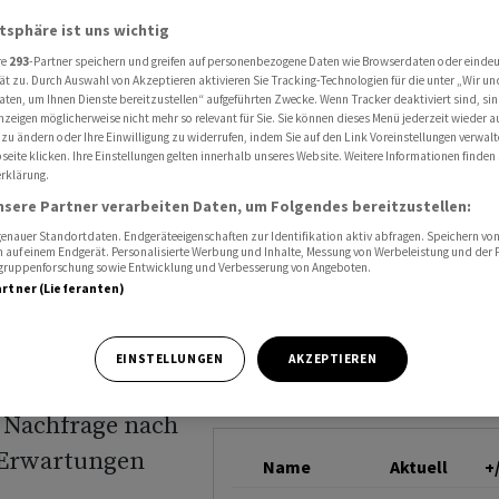
rtungen und hebt Prognose an
HP ENTERPRISE
atsphäre ist uns wichtig
re
293
-Partner speichern und greifen auf personenbezogene Daten wie Browserdaten oder einde
ät zu. Durch Auswahl von Akzeptieren aktivieren Sie Tracking-Technologien für die unter „Wir un
aten, um Ihnen Dienste bereitzustellen“ aufgeführten Zwecke. Wenn Tracker deaktiviert sind, s
ertrifft
nzeigen möglicherweise nicht mehr so relevant für Sie. Sie können dieses Menü jederzeit wieder a
 zu ändern oder Ihre Einwilligung zu widerrufen, indem Sie auf den Link Voreinstellungen verwal
hebt
eite klicken. Ihre Einstellungen gelten innerhalb unseres Website. Weitere Informationen finden 
rklärung.
nsere Partner verarbeiten Daten, um Folgendes bereitzustellen:
nauer Standortdaten. Endgeräteeigenschaften zur Identifikation aktiv abfragen. Speichern von 
 auf einem Endgerät. Personalisierte Werbung und Inhalte, Messung von Werbeleistung und der
elgruppenforschung sowie Entwicklung und Verbesserung von Angeboten.
artner (Lieferanten)
EINSTELLUNGEN
AKZEPTIEREN
nterprise hat im
n Nachfrage nach
 Erwartungen
Name
Aktuell
+