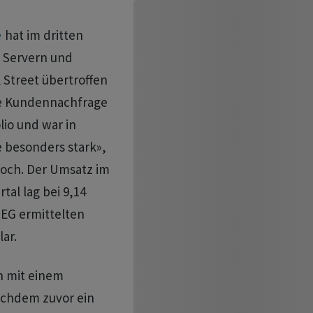
e
hat im dritten
h Servern und
Street übertroffen
ie Kundennachfrage
lio und war in
besonders stark»,
woch. Der Umsatz im
tal lag bei 9,14
SEG ermittelten
ar.
n mit einem
achdem zuvor ein