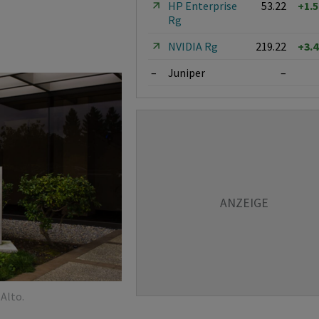
HP Enterprise
53.22
+1.
Rg
NVIDIA Rg
219.22
+3.
–
Juniper
–
Alto.