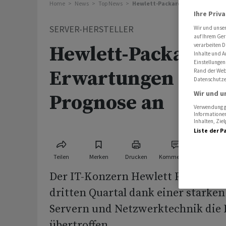
Home
News
Top News
Hewlett-Packard übertrifft Erwa
Ihre Priv
SERVER-HERSTELLER
Wir und unse
auf Ihrem Ger
verarbeiten D
Hewlett-Packard üb
Inhalte und A
Einstellungen
Erwartungen und 
Rand der Webs
Datenschutze
Wir und u
Prognose an
Verwendung ge
Informationen
Inhalten, Zi
Liste der P
Teilen
Merken
Drucken
Kommentare
Der IT-Konzern Hewlett Packard E
dritten Quartal dank einer starke
Servern und Netzwerktechnik die
übertroffen.