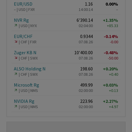
EUR/USD
1.16
0.00%
–
USD
FXR
14:00:14
–
NVR Rg
6'390.14
+1.35%
USD
NYX
02:04:00
+85.33
EUR/CHF
0.9344
-0.14%
CHF
FXR
07.08.26
-0.00
Zuger KB N
10'400.00
-0.48%
CHF
SWX
07.08.26
-50.00
ALSO Holding N
198.60
+0.20%
CHF
SWX
07.08.26
+0.40
Microsoft Rg
499.99
+0.03%
USD
NMS
02:00:00
+0.13
NVIDIA Rg
223.96
+2.27%
USD
NMS
02:00:00
+4.97