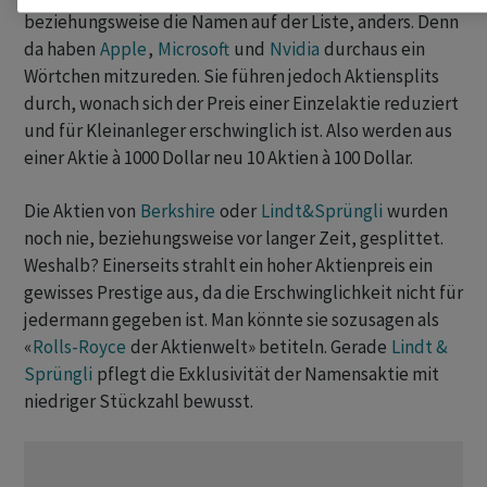
beziehungsweise die Namen auf der Liste, anders. Denn
da haben
Apple
,
Microsoft
und
Nvidia
durchaus ein
Wörtchen mitzureden. Sie führen jedoch Aktiensplits
durch, wonach sich der Preis einer Einzelaktie reduziert
und für Kleinanleger erschwinglich ist. Also werden aus
einer Aktie à 1000 Dollar neu 10 Aktien à 100 Dollar.
Die Aktien von
Berkshire
oder
Lindt&Sprüngli
wurden
noch nie, beziehungsweise vor langer Zeit, gesplittet.
Weshalb? Einerseits strahlt ein hoher Aktienpreis ein
gewisses Prestige aus, da die Erschwinglichkeit nicht für
jedermann gegeben ist. Man könnte sie sozusagen als
«
Rolls-Royce
der Aktienwelt» betiteln. Gerade
Lindt &
Sprüngli
pflegt die Exklusivität der Namensaktie mit
niedriger Stückzahl bewusst.