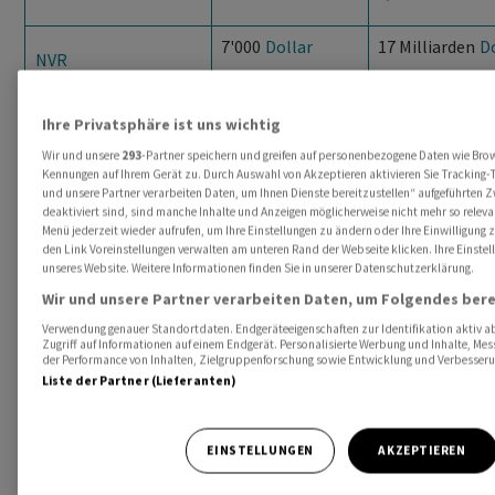
7'000
Dollar
17 Milliarden
D
NVR
Ihre Privatsphäre ist uns wichtig
Wir und unsere
293
-Partner speichern und greifen auf personenbezogene Daten wie Bro
Die Aktienpreise dürften Ausdruck eines langfristigen,
Kennungen auf Ihrem Gerät zu. Durch Auswahl von Akzeptieren aktivieren Sie Tracking-T
stabilitätsorientierten Unternehmensstils sein. Bei
und unsere Partner verarbeiten Daten, um Ihnen Dienste bereitzustellen“ aufgeführten 
deaktiviert sind, sind manche Inhalte und Anzeigen möglicherweise nicht mehr so relevan
Berkshire Hathaway
steht der hohe Kurs der A-Aktie für
Menü jederzeit wieder aufrufen, um Ihre Einstellungen zu ändern oder Ihre Einwilligung 
die akkumulierte Substanz und eine über Jahrzehnte
den Link Voreinstellungen verwalten am unteren Rand der Webseite klicken. Ihre Einstel
unseres Website. Weitere Informationen finden Sie in unserer Datenschutzerklärung.
hinweg konsequent profitable Kapitalallokation unter
Wir und unsere Partner verarbeiten Daten, um Folgendes bere
Warren Buffett. Dank seiner langfristigen,
wertorientierten Anlagestrategie verwandelte er die
Verwendung genauer Standortdaten. Endgeräteeigenschaften zur Identifikation aktiv ab
Zugriff auf Informationen auf einem Endgerät. Personalisierte Werbung und Inhalte, Me
Holdinggesellschaft in eine Erfolgsgeschichte.
der Performance von Inhalten, Zielgruppenforschung sowie Entwicklung und Verbesser
Liste der Partner (Lieferanten)
Der entscheidende Unterschied
EINSTELLUNGEN
AKZEPTIEREN
Bildet man das Ranking anhand der
Marktkapitalisierung, wäre die Reihenfolge,