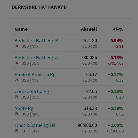
BERKSHIRE HATHAWAY B
Name
Aktuell
+/-%
Berkshire Hath Rg-B
521.80
-0.54%
USD
NYX
02:04:00
-2.81
Berkshire Hath Rg-A
780'086
-0.75%
USD
USC
02:04:00
-5'914.03
Bank of America Rg
63.17
+0.27%
USD
NYX
02:04:00
+0.17
Coca-Cola Co Rg
87.05
+0.23%
USD
USC
02:04:00
+0.20
Apple Rg
313.33
+0.29%
USD
NMS
02:00:00
+0.92
Lindt & Spruengli N
96'900.00
+2.00%
CHF
SWX
07.08.26
+1'900.00