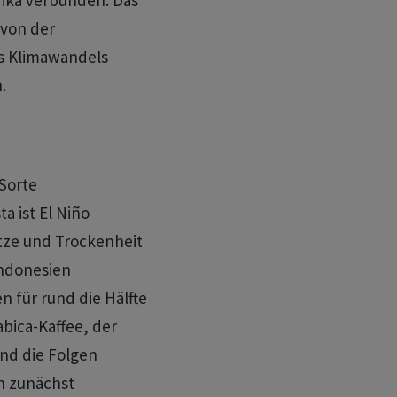
frika verbunden. Das
 von der
es Klimawandels
.
Sorte
a ist El Niño
tze und Trockenheit
donesien ​
 für rund die Hälfte
abica-Kaffee, der
nd die ​Folgen
n zunächst