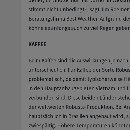
denkt, El Niño sei nur mit Dürren in Westa
stimmt nicht unbedingt», sagt Jim Roemer
‌Beratungsfirma Best Weather. Aufgrund d
könne es anfangs auch zu viel Regen geben
KAFFEE
Beim Kaffee sind die Auswirkungen je nach 
unterschiedlich. Für Kaffee der Sorte Robust
problematisch, da damit typischerweise Hi
in den Hauptanbaugebieten Vietnam und ​In
verbunden sind. Diese beiden Länder stehen
⁠der weltweiten Robusta-Produktion. Bei Ar
hauptsächlich in Brasilien angebaut wird, si
zwiespältig. Höhere Temperaturen könnte