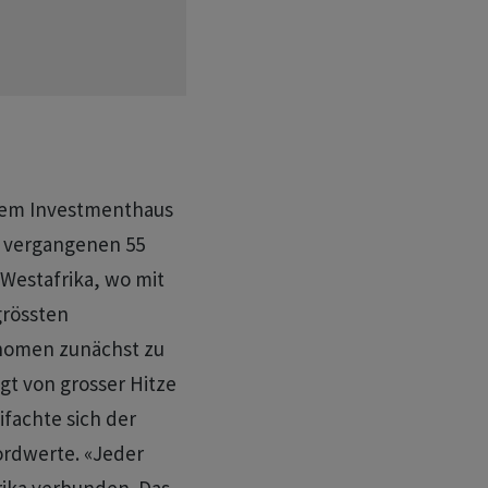
 dem Investmenthaus
n vergangenen 55
 Westafrika, wo mit
grössten
änomen zunächst zu
t von ​grosser Hitze
fachte sich der
ordwerte. «Jeder