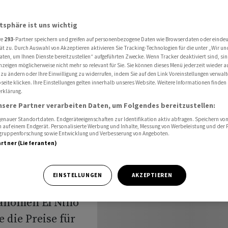
und Zucker: Warum El Niño 2026 die Ernten bedroht
atsphäre ist uns wichtig
re
293
-Partner speichern und greifen auf personenbezogene Daten wie Browserdaten oder einde
Kakao,
ät zu. Durch Auswahl von Akzeptieren aktivieren Sie Tracking-Technologien für die unter „Wir un
aten, um Ihnen Dienste bereitzustellen“ aufgeführten Zwecke. Wenn Tracker deaktiviert sind, s
nzeigen möglicherweise nicht mehr so relevant für Sie. Sie können dieses Menü jederzeit wieder a
r: Warum
 zu ändern oder Ihre Einwilligung zu widerrufen, indem Sie auf den Link Voreinstellungen verwal
eite klicken. Ihre Einstellungen gelten innerhalb unseres Website. Weitere Informationen finden 
rklärung.
rnten
nsere Partner verarbeiten Daten, um Folgendes bereitzustellen:
nauer Standortdaten. Endgeräteeigenschaften zur Identifikation aktiv abfragen. Speichern von 
 auf einem Endgerät. Personalisierte Werbung und Inhalte, Messung von Werbeleistung und der
elgruppenforschung sowie Entwicklung und Verbesserung von Angeboten.
artner (Lieferanten)
EINSTELLUNGEN
AKZEPTIEREN
änomen El Niño
‌die Preise ⁠für