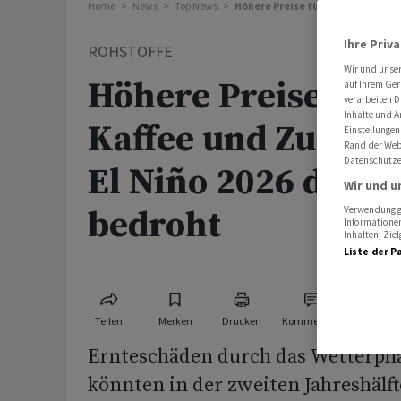
Home
News
Top News
Höhere Preise für Kakao, Kaffee 
Ihre Priv
ROHSTOFFE
Wir und unse
Höhere Preise für 
auf Ihrem Ger
verarbeiten D
Inhalte und A
Kaffee und Zucke
Einstellungen
Rand der Webs
Datenschutze
El Niño 2026 die E
Wir und u
bedroht
Verwendung ge
Informationen
Inhalten, Zi
Liste der P
Teilen
Merken
Drucken
Kommentare
Ernteschäden durch das Wetterph
könnten in der zweiten Jahreshälfte 