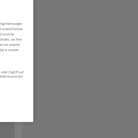
utige Kennungen
d unsere Partner
ind manche
ufrufen, um Ihre
ten am unteren
Sie in unserer
oder Zugriff auf
 Performance von