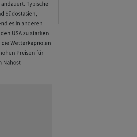
 andauert. Typische
nd Südostasien,
end es in anderen
den USA zu starken
 die Wetterkapriolen
hohen ‌Preisen für
n Nahost