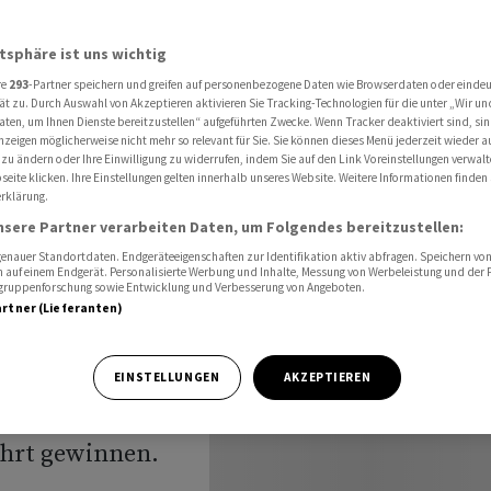
 Dollar Rückenwind verleihen
atsphäre ist uns wichtig
re
293
-Partner speichern und greifen auf personenbezogene Daten wie Browserdaten oder einde
tungen
ät zu. Durch Auswahl von Akzeptieren aktivieren Sie Tracking-Technologien für die unter „Wir un
aten, um Ihnen Dienste bereitzustellen“ aufgeführten Zwecke. Wenn Tracker deaktiviert sind, s
nzeigen möglicherweise nicht mehr so relevant für Sie. Sie können dieses Menü jederzeit wieder a
 zu ändern oder Ihre Einwilligung zu widerrufen, indem Sie auf den Link Voreinstellungen verwal
eite klicken. Ihre Einstellungen gelten innerhalb unseres Website. Weitere Informationen finden 
rklärung.
ihen
nsere Partner verarbeiten Daten, um Folgendes bereitzustellen:
nauer Standortdaten. Endgeräteeigenschaften zur Identifikation aktiv abfragen. Speichern von 
 auf einem Endgerät. Personalisierte Werbung und Inhalte, Messung von Werbeleistung und der
elgruppenforschung sowie Entwicklung und Verbesserung von Angeboten.
artner (Lieferanten)
de US-Zinsen
EINSTELLUNGEN
AKZEPTIEREN
ng von Experten
ahrt gewinnen.