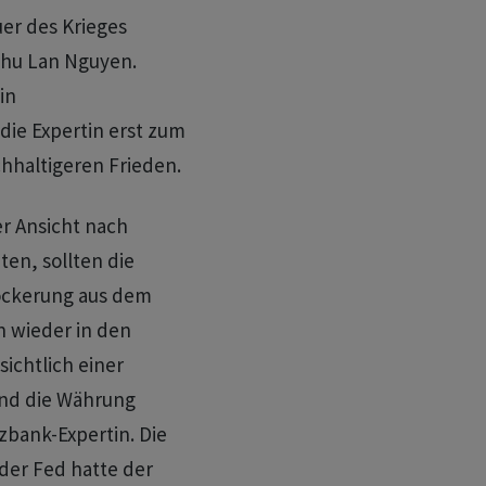
er des Krieges
Thu Lan Nguyen.
in
e Expertin erst zum
chhaltigeren Frieden.
r Ansicht nach
ten, sollten die
ockerung aus dem
n wieder in den
ichtlich einer
und die Währung
bank-Expertin. Die
der Fed hatte der