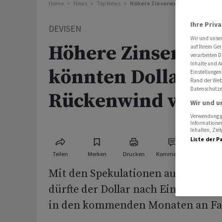
Home
News
Top News
Höhere Zinserwartungen könnten
Ihre Priv
DEVISEN
Wir und unse
Höhere Zinserwar
auf Ihrem Ger
verarbeiten D
Inhalte und A
könnten Dollar
Einstellungen
Rand der Webs
Datenschutze
Rückenwind verle
Wir und u
Verwendung ge
Informationen
Inhalten, Zi
Liste der P
Teilen
Merken
Drucken
Kommentare
Mit den Spekulationen auf steigen
dürfte der Dollar nach Einschätzu
in den kommenden ‌Monaten an ⁠F