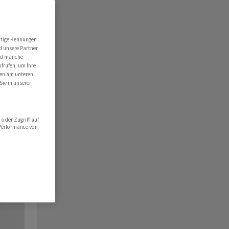
utige Kennungen
d unsere Partner
ind manche
ufrufen, um Ihre
ten am unteren
Sie in unserer
oder Zugriff auf
 Performance von