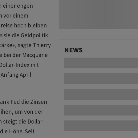
n einer engen
n vor einem
reise hoch bleiben
 sie die Geldpolitik
tärke», sagte Thierry
NEWS
 ‌bei der Macquarie
ollar-Index mit
 Anfang April
ank ​Fed die Zinsen
leihen, um von der
steigt die Dollar-
die Höhe. Seit