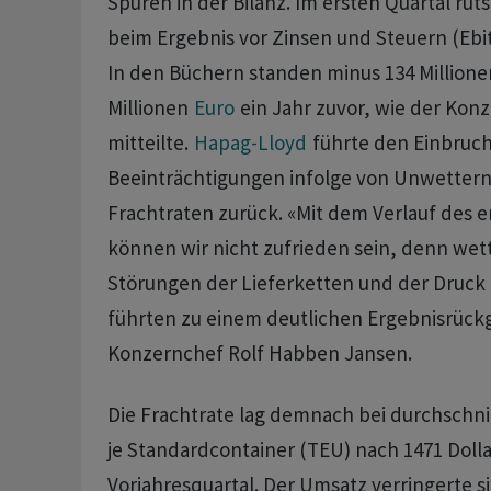
Spuren in der Bilanz. Im ersten Quartal ‌rut
beim Ergebnis vor Zinsen und Steuern (Ebit)
⁠In den Büchern standen minus 134 Million
Millionen
Euro
ein ‌Jahr zuvor, wie der Ko
mitteilte. ‌
Hapag-Lloyd
führte den Einbruch
Beeinträchtigungen ​infolge von Unwettern
Frachtraten zurück. «Mit dem Verlauf des e
können wir nicht zufrieden sein, denn wet
Störungen der Lieferketten und der Druck 
führten zu einem deutlichen Ergebnisrück
Konzernchef Rolf Habben ‌Jansen.
Die Frachtrate lag demnach bei durchschnit
je Standardcontainer (TEU) nach 1471 Dolla
Vorjahresquartal. Der Umsatz verringerte si