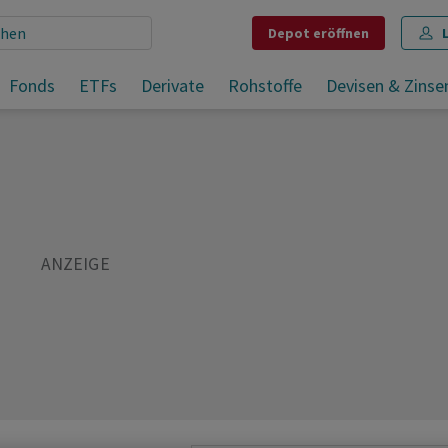
Depot
eröffnen
Fonds
ETFs
Derivate
Rohstoffe
Devisen & Zinse
Teilen
Merken
Drucken
Kommentare