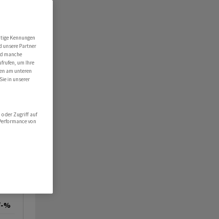
utige Kennungen
d unsere Partner
ind manche
ufrufen, um Ihre
ten am unteren
Sie in unserer
oder Zugriff auf
 Performance von
/-%