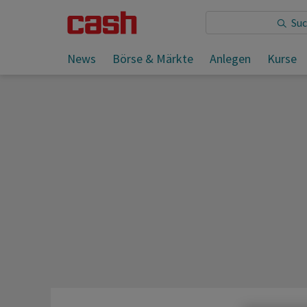
Sie lesen:
Hormus-Blockade bremst Hapag-Lloyd aus
News
Börse & Märkte
Anlegen
Kurse