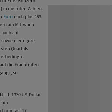
schte ⁠der Konzern
 in die roten Zahlen.
en
Euro
nach plus 463
nzern am Mittwoch
 auch auf
 sowie niedrigere
rsten Quartals
terbedingte
auf die Frachtraten
gang», so
tlich 1330 US-Dollar
r im
ch um fast 17