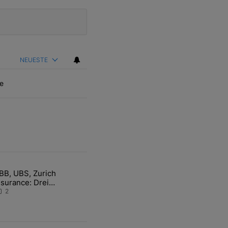
NEUESTE
e
ten Artikel der letzten 7 days.
BB, UBS, Zurich
hfrage der Zentralbanken könnte Goldpreis weiter belasten" mit 5 ko
ikel mit dem Titel "ABB, UBS, Zurich Insurance: Drei Schweizer Akti
nsurance: Drei
chweizer Aktien auf der
2
angen Suche nach dem
llzeithoch