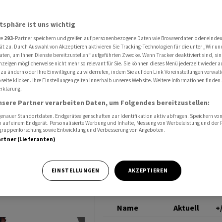
Lloyd aus
HAPAG-LLOYD
atsphäre ist uns wichtig
re
293
-Partner speichern und greifen auf personenbezogene Daten wie Browserdaten oder einde
bremst
ät zu. Durch Auswahl von Akzeptieren aktivieren Sie Tracking-Technologien für die unter „Wir un
aten, um Ihnen Dienste bereitzustellen“ aufgeführten Zwecke. Wenn Tracker deaktiviert sind, s
nzeigen möglicherweise nicht mehr so relevant für Sie. Sie können dieses Menü jederzeit wieder a
 zu ändern oder Ihre Einwilligung zu widerrufen, indem Sie auf den Link Voreinstellungen verwal
eite klicken. Ihre Einstellungen gelten innerhalb unseres Website. Weitere Informationen finden 
rklärung.
nsere Partner verarbeiten Daten, um Folgendes bereitzustellen:
nauer Standortdaten. Endgeräteeigenschaften zur Identifikation aktiv abfragen. Speichern von 
 auf einem Endgerät. Personalisierte Werbung und Inhalte, Messung von Werbeleistung und der
elgruppenforschung sowie Entwicklung und Verbesserung von Angeboten.
artner (Lieferanten)
sen ist mit dem
icht zufrieden.
EINSTELLUNGEN
AKZEPTIEREN
Name
Aktuell
+