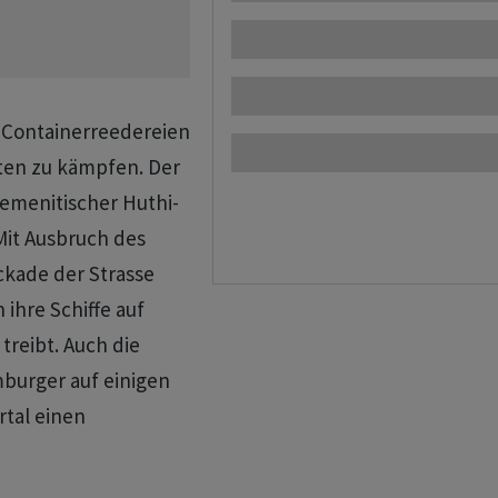
n Containerreedereien
ten zu kämpfen. ​Der
jemenitischer Huthi-
Mit Ausbruch des
ckade der Strasse
ihre Schiffe auf
treibt. Auch die
mburger auf einigen
tal einen