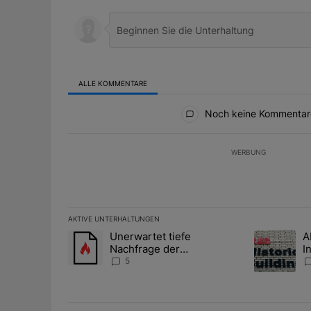
ALLE KOMMENTARE
Alle Kommentare
Noch keine Kommentar
WERBUNG
AKTIVE UNTERHALTUNGEN
Das Folgende ist eine Liste der am meisten kommentier
Unerwartet tiefe
A
Ein Trendartikel mit dem Titel "Unerwartet tiefe Nac
Ein Trendart
Nachfrage der
I
Zentralbanken könnte
S
5
Goldpreis weiter belasten
l
A