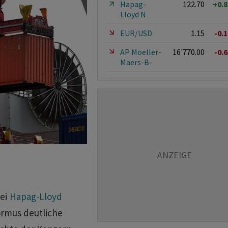
Hapag-
122.70
+0.
Lloyd N
EUR/USD
1.15
-0.
AP Moeller-
16'770.00
-0.
Maers-B-
rei
Hapag-Lloyd
ormus deutliche