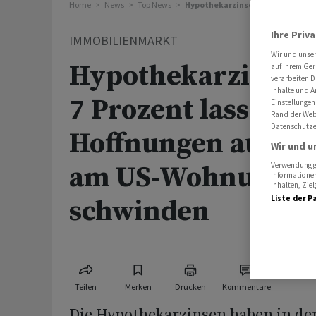
Home
News
Top News
Hypothekarzinsen von über 7 Pr
Ihre Priv
IMMOBILIENMARKT
Wir und unse
Hypothekarzinsen
auf Ihrem Ger
verarbeiten D
Inhalte und A
7 Prozent lassen
Einstellungen
Rand der Webs
Datenschutze
Hoffnungen auf Ta
Wir und u
am US-Wohnungsm
Verwendung ge
Informationen
Inhalten, Zi
Liste der P
schwinden
Teilen
Merken
Drucken
Kommentare
Die Hypothekarzinsen haben in de