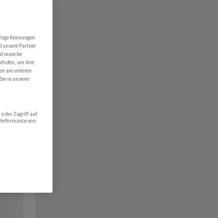
utige Kennungen
d unsere Partner
ind manche
ufrufen, um Ihre
ten am unteren
Sie in unserer
oder Zugriff auf
 Performance von