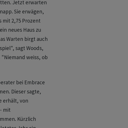
atten. Jetzt erwarten
knapp. Sie erwägen,
 mit 2,75 Prozent
, ein neues Haus zu
as Warten birgt auch
sspiel", sagt Woods,
. "Niemand weiss, ob
berater bei Embrace
en. Dieser sagte,
e erhält, von
- mit
ommen. Kürzlich