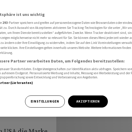
ozent lassen Hoffnungen auf Tauwetter am US-Wohnungsmarkt schwinden
atsphäre ist uns wichtig
re
293
-Partner speichern und greifen auf personenbezogene Daten wie Browserdaten oder einde
 von über
ät zu. Durch Auswahl von Akzeptieren aktivieren Sie Tracking-Technologien für die unter „Wir un
aten, um Ihnen Dienste bereitzustellen“ aufgeführten Zwecke. Wenn Tracker deaktiviert sind, s
nzeigen möglicherweise nicht mehr so relevant für Sie. Sie können dieses Menü jederzeit wieder a
 zu ändern oder Ihre Einwilligung zu widerrufen, indem Sie auf den Link Voreinstellungen verwal
eite klicken. Ihre Einstellungen gelten innerhalb unseres Website. Weitere Informationen finden 
rklärung.
uwetter
nsere Partner verarbeiten Daten, um Folgendes bereitzustellen:
arkt
nauer Standortdaten. Endgeräteeigenschaften zur Identifikation aktiv abfragen. Speichern von 
 auf einem Endgerät. Personalisierte Werbung und Inhalte, Messung von Werbeleistung und der
elgruppenforschung sowie Entwicklung und Verbesserung von Angeboten.
artner (Lieferanten)
EINSTELLUNGEN
AKZEPTIEREN
n USA die Marke