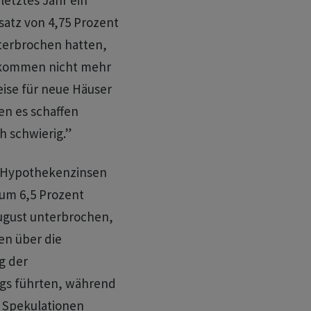
letztes Jahr ein
satz von 4,75 Prozent
nterbrochen hatten,
e kommen nicht mehr
eise für neue Häuser
ten es schaffen
ch schwierig.”
 Hypothekenzinsen
 um 6,5 Prozent
August unterbrochen,
en über die
g der
ngs führten, während
u Spekulationen