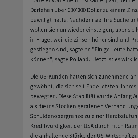
hörte er von einem Erstkäuferpaar, dem er 
Darlehen über 600'000 Dollar zu einem Zins
bewilligt hatte. Nachdem sie ihre Suche u
wollen sie nun wieder einsteigen, aber si
in Frage, weil die Zinsen höher sind und Pr
gestiegen sind, sagte er. "Einige Leute hät
können", sagte Polland. "Jetzt ist es wirkli
Die US-Kunden hatten sich zunehmend an
gewöhnt, die sich seit Ende letzten Jahres
bewegten. Diese Stabilität wurde Anfang 
als die ins Stocken geratenen Verhandlung
Schuldenobergrenze zu einer Herabstufun
Kreditwürdigkeit der USA durch Fitch Rati
die anhaltende Stärke der US-Wirtschaft z