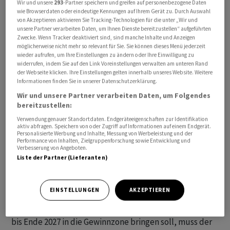
Wir und unsere
293
-Partner speichern und greifen auf personenbezogene Daten
wie Browserdaten oder eindeutige Kennungen auf Ihrem Gerät zu. Durch Auswahl
von Akzeptieren aktivieren Sie Tracking-Technologien für die unter „Wir und
unsere Partner verarbeiten Daten, um Ihnen Dienste bereitzustellen“ aufgeführten
Srishti Gupta übernimmt per 1. Juli den CEO-Posten
Zwecke. Wenn Tracker deaktiviert sind, sind manche Inhalte und Anzeigen
beim Biotechunternehmen
Idorsia
. Sie folgt damit auf
möglicherweise nicht mehr so relevant für Sie. Sie können dieses Menü jederzeit
André Muller, der als früherer Finanzchef den CEO-
wieder aufrufen, um Ihre Einstellungen zu ändern oder Ihre Einwilligung zu
widerrufen, indem Sie auf den Link Voreinstellungen verwalten am unteren Rand
Posten erst vor rund einem Jahr von Gründer Jean-Paul
der Webseite klicken. Ihre Einstellungen gelten innerhalb unseres Website. Weitere
Clozel übernommen hatte. Muller bleibe aber noch in
Informationen finden Sie in unserer Datenschutzerklärung.
beratender Funktion für
Idorsia
tätig, um einen
Wir und unsere Partner verarbeiten Daten, um Folgendes
bereitzustellen:
reibungslosen Übergang zu gewährleisten, heisst es in
einer Mitteilung vom Dienstag.
Verwendung genauer Standortdaten. Endgeräteeigenschaften zur Identifikation
aktiv abfragen. Speichern von oder Zugriff auf Informationen auf einem Endgerät.
Personalisierte Werbung und Inhalte, Messung von Werbeleistung und der
Performance von Inhalten, Zielgruppenforschung sowie Entwicklung und
Gupta ist Ärztin und bereits seit 2021 im Verwaltungsrat
Verbesserung von Angeboten.
von Idorsia, zudem habe sie 18 Jahre für McKinsey &
Liste der Partner (Lieferanten)
Company als Führungskraft in den Bereichen Pharmazie
und globale Gesundheit gearbeitet.
EINSTELLUNGEN
AKZEPTIEREN
«Mit dem Marktstart von Quviviq, der das Unternehmen
bis Ende 2027 in die Gewinnzone bringen soll, muss der