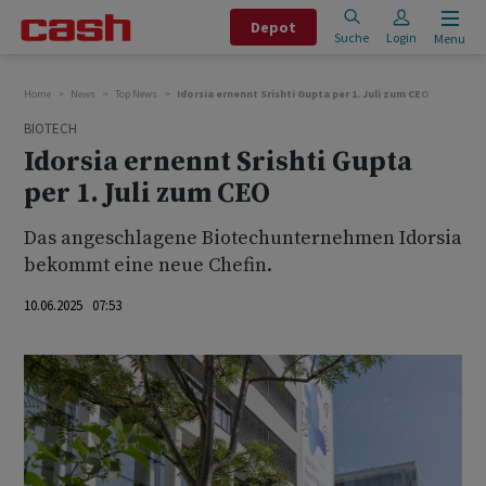
Depot
Suche
Login
Menu
Home
News
Top News
Idorsia ernennt Srishti Gupta per 1. Juli zum CEO
BIOTECH
Idorsia ernennt Srishti Gupta
per 1. Juli zum CEO
Das angeschlagene Biotechunternehmen Idorsia
bekommt eine neue Chefin.
10.06.2025 07:53