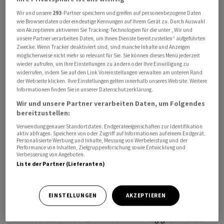
Wir und unsere
293
-Partner speichern und greifen auf personenbezogene Daten
wie Browserdaten oder eindeutige Kennungen auf Ihrem Gerät zu. Durch Auswahl
von Akzeptieren aktivieren Sie Tracking-Technologien für die unter „Wir und
unsere Partner verarbeiten Daten, um Ihnen Dienste bereitzustellen“ aufgeführten
Zwecke. Wenn Tracker deaktiviert sind, sind manche Inhalte und Anzeigen
Die Internationale Energieagentur (IEA) hat die
möglicherweise nicht mehr so relevant für Sie. Sie können dieses Menü jederzeit
wieder aufrufen, um Ihre Einstellungen zu ändern oder Ihre Einwilligung zu
Prognose für die weltweite Ölnachfrage in diesem Jahr
widerrufen, indem Sie auf den Link Voreinstellungen verwalten am unteren Rand
wegen des Iran-Kriegs erneut reduziert. In diesem Jahr
der Webseite klicken. Ihre Einstellungen gelten innerhalb unseres Website. Weitere
Informationen finden Sie in unserer Datenschutzerklärung.
dürfte die Nachfrage wegen der höheren Preise und der
Wir und unsere Partner verarbeiten Daten, um Folgendes
teilweise unterbrochenen Lieferketten um
bereitzustellen:
durchschnittlich 1,1 Millionen Barrel (159 Liter) pro Tag
Verwendung genauer Standortdaten. Endgeräteeigenschaften zur Identifikation
sinken, wie aus dem am Mittwoch veröffentlichten
aktiv abfragen. Speichern von oder Zugriff auf Informationen auf einem Endgerät.
Personalisierte Werbung und Inhalte, Messung von Werbeleistung und der
Monatsbericht der IEA hervorgeht.
Performance von Inhalten, Zielgruppenforschung sowie Entwicklung und
Verbesserung von Angeboten.
Liste der Partner (Lieferanten)
Das wäre ein Rückgang um rund ein Prozent und damit
das stärkste Minus seit 2020, als die Corona-Pandemie
die Weltwirtschaft zeitweise lahmgelegt hatte. Die IEA
EINSTELLUNGEN
AKZEPTIEREN
hatte bereits im Mai die Prognose für die Ölnachfrage
weltweit auf minus 420'000 Barrel am Tag gesenkt. Zu