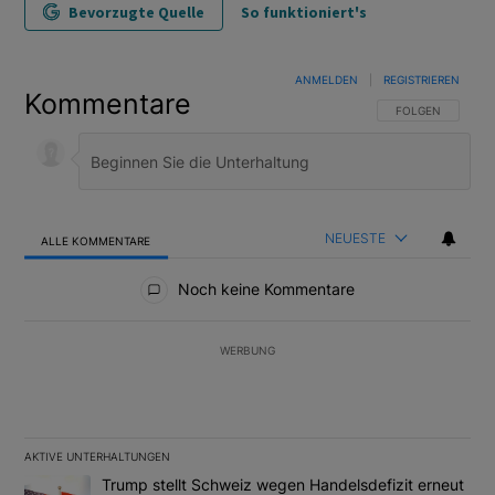
Bevorzugte Quelle
So funktioniert's
ANMELDEN
|
REGISTRIEREN
Kommentare
FOLGE DIESER U
FOLGEN
NEUESTE
ALLE KOMMENTARE
Alle Kommentare
Noch keine Kommentare
WERBUNG
AKTIVE UNTERHALTUNGEN
Das Folgende ist eine Liste der am meisten kommentierten Artikel
Ein Trendartikel mit dem Titel "Trump stellt Schweiz wegen Hand
Trump stellt Schweiz wegen Handelsdefizit erneut